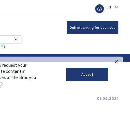
EN
UA
Online banking for business
TMs
y request your
ute content in
Accept
ces of the Site, you
?
01.06.2021