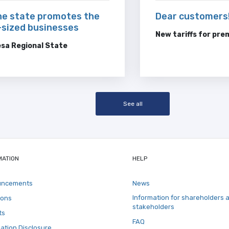
he state promotes the
Dear customers
sized businesses
New tariffs for pre
sa Regional State
See all
MATION
HELP
uncements
News
Information for shareholders 
ions
stakeholders
ts
FAQ
ation Disclosure