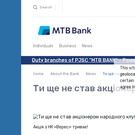
Search
Individuals
Business
News
Duty branches of PJSC "MTB BANK" - Powe
This sit
home
About the Bank
News
Ти ще не став а
geoloca
certain
Ти ще не став акціон
agree to
Акція з НК «Верес» триває!