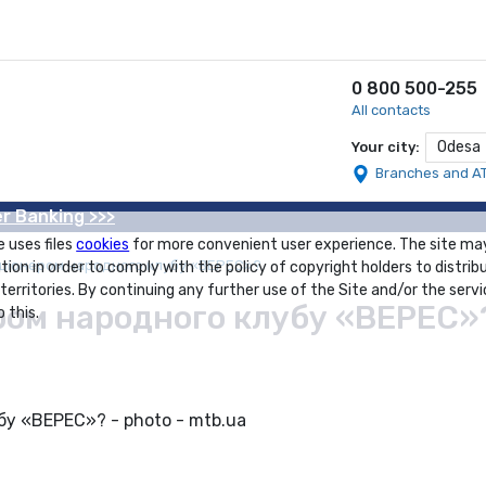
0 800 500-255
All contacts
Odesa
Your city:
Branches and A
r Banking >>>
e uses files
cookies
for more convenient user experience. The site ma
кціонером народного клубу «ВЕРЕС»?
tion in order to comply with the policy of copyright holders to distrib
 territories. By continuing any further use of the Site and/or the servi
ером народного клубу «ВЕРЕС»
 this.