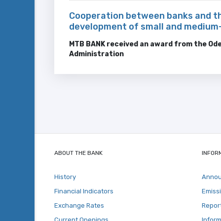
Cooperation between banks and t
development of small and medium-
MTB BANK received an award from the Ode
Administration
ABOUT THE BANK
INFOR
History
Anno
Financial Indicators
Emiss
Exchange Rates
Repor
Current Openings
Inform