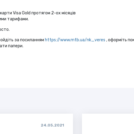
рти Visa Gold протягом 2-ох місяців
ними тарифами.
осто.
ройдіть за посиланням
https://www.mtb.ua/nk_veres
, оформіть по
сати папери.
24.05.2021