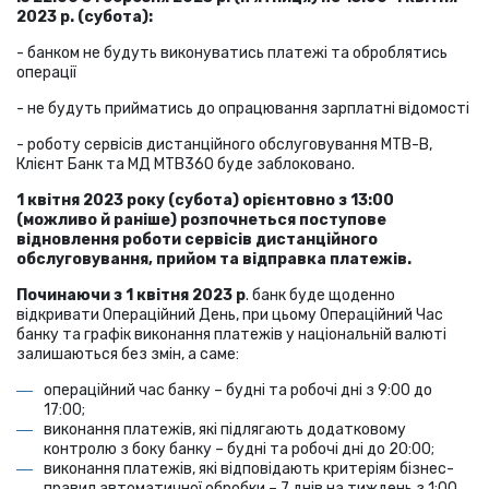
2023 р. (субота)
:
- банком не будуть виконуватись платежі та оброблятись
операції
- не будуть прийматись до опрацювання зарплатні відомості
- роботу сервісів дистанційного обслуговування MTB-B,
Клієнт Банк та МД MTB360 буде заблоковано.
1 квітня 2023 року (субота) орієнтовно з 13:00
(можливо й раніше) розпочнеться поступове
відновлення роботи сервісів дистанційного
обслуговування, прийом та відправка платежів.
Починаючи з 1 квітня 2023 р
. банк буде щоденно
відкривати Операційний День, при цьому Операційний Час
банку та графік виконання платежів у національній валюті
залишаються без змін, а саме:
операційний час банку – будні та робочі дні з 9:00 до
17:00;
виконання платежів, які підлягають додатковому
контролю з боку банку – будні та робочі дні до 20:00;
виконання платежів, які відповідають критеріям бізнес-
правил автоматичної обробки – 7 днів на тиждень з 1:00