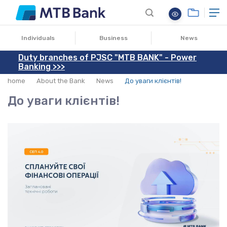
30.03.2023
Individuals
Business
News
Duty branches of PJSC "MTB BANK" - Power
Banking >>>
home
About the Bank
News
До уваги клієнтів!
До уваги клієнтів!