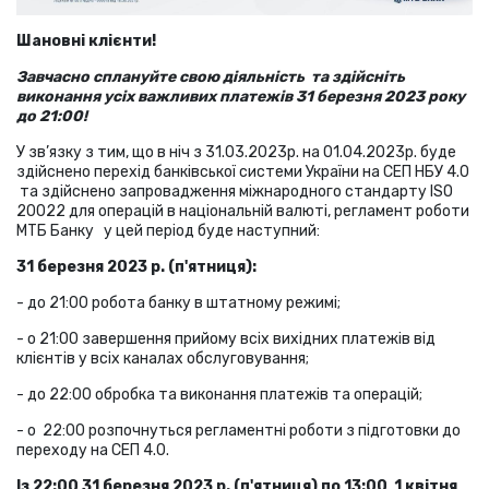
Шановні клієнти!
Завчасно сплануйте свою діяльність та здійсніть
виконання усіх важливих платежів 31 березня 2023 року
до 21:00!
У зв’язку з тим, що в ніч з 31.03.2023р. на 01.04.2023р. буде
здійснено перехід банківської системи України на СЕП НБУ 4.0
та здійснено запровадження міжнародного стандарту ISO
20022 для операцій в національній валюті, регламент роботи
МТБ Банку у цей період буде наступний:
31 березня 2023 р. (п'ятниця)
:
- до 21:00 робота банку в штатному режимі;
- о 21:00 завершення прийому всіх вихідних платежів від
клієнтів у всіх каналах обслуговування;
- до 22:00 обробка та виконання платежів та операцій;
- о 22:00 розпочнуться регламентні роботи з підготовки до
переходу на СЕП 4.0.
Із 22:00 31 березня 2023
р. (п'ятниця) по 13:00 1 квітня