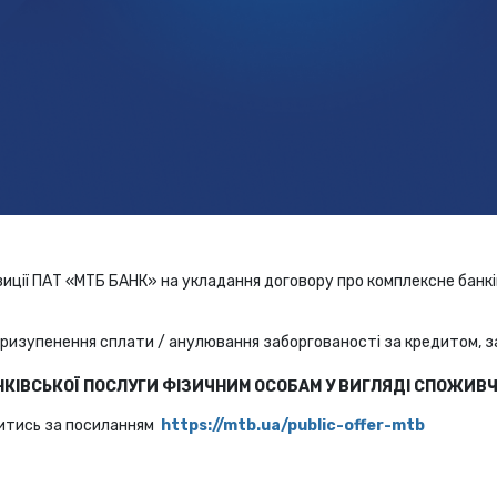
зиції ПАТ «МТБ БАНК» на укладання договору про комплексне банків
ризупенення сплати / анулювання заборгованості за кредитом, з
КІВСЬКОЇ ПОСЛУГИ ФІЗИЧНИМ ОСОБАМ У ВИГЛЯДІ СПОЖИВЧ
итись за посиланням
https://mtb.ua/public-offer-mtb