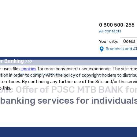
0 800 500-255
All contacts
Odesa
Your city:
Branches and A
r Banking >>>
e uses files
cookies
for more convenient user experience. The site ma
e Public Offer of PJSC MTB BANK for the conclusion of an agreement on 
tion in order to comply with the policy of copyright holders to distrib
 territories. By continuing any further use of the Site and/or the servi
ic Offer of PJSC MTB BANK for 
 this.
anking services for individual