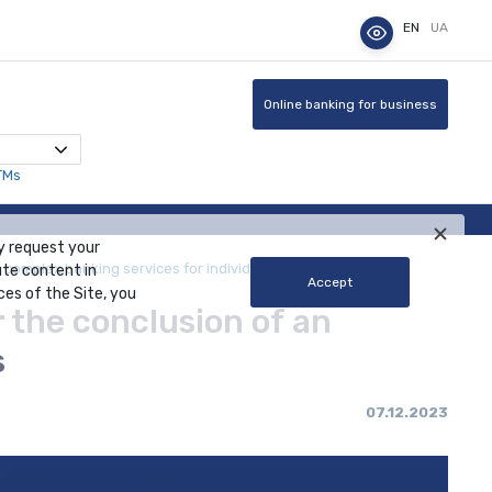
EN
UA
Online banking for business
TMs
y request your
complex banking services for individuals
ute content in
Accept
ces of the Site, you
the conclusion of an
s
07.12.2023