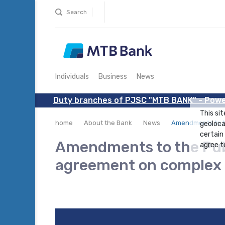
Search
Individuals
Business
News
Duty branches of PJSC "MTB BANK" - Powe
This sit
home
About the Bank
News
Amendments to th
geoloca
certain
Amendments to the Publ
agree to
agreement on complex b