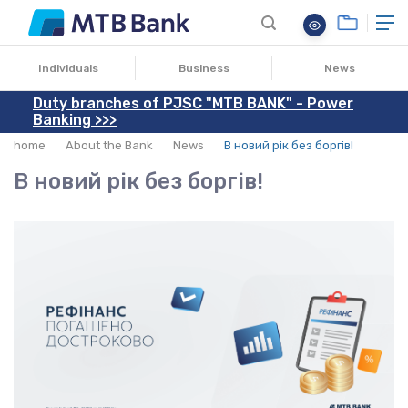
30.12.2022
Individuals
Business
News
Duty branches of PJSC "MTB BANK" - Power
Banking >>>
home
About the Bank
News
В новий рік без боргів!
В новий рік без боргів!