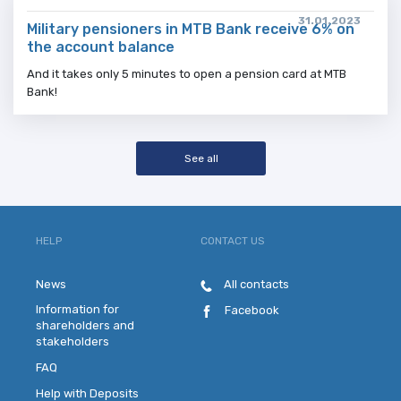
31.01.2023
Military pensioners in MTB Bank receive 6% on
the account balance
And it takes only 5 minutes to open a pension card at MTB
Bank!
See all
HELP
CONTACT US
News
All contacts
Information for
Facebook
shareholders and
stakeholders
FAQ
Help with Deposits