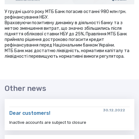
У грудні цього року МТБ Банк погасив останні 980 млн грн.
рефінансування НБУ.
Враховуючи позитивну динаміку в діяльності банку та з
метою зменшення витрат, що значно збільшились після
підняття облікової ставки НБУ до 25%, Правління МТБ Банк
прийняло рішення достроково погасити кредит
рефінансування перед Національним банком України.
МТБ Банк має достатню ліквідність, нормативи капіталу та
ліквідності перевищують нормативні вимоги регулятора.
Other news
30.12.2022
Dear customers!
Inactive accounts are subject to closure