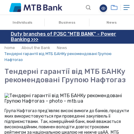
02.11.2018
Individuals
Business
News
Duty branches of PJSC "MTB BANK" - Power
Banking >>>
home
About the Bank
News
Тендерні гарантії від МТБ БАНКу рекомендовані Групою
Нафтогаз
Тендерні гарантії від МТБ БАНКу
рекомендовані Групою Нафтогаз
Група Нафтогаз пред'являє високі вимоги до банків, продукти
яких використовуються при проведенні закупівель її
підприємствами. Так, комерційний банк, який вважається
високонадійним, повинен володіти довгостроковим
рейтингом за національною шкалою не нижче
uaAA
. МТБ