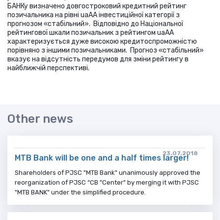
БАНКу визначено довгостроковий кредитний рейтинг
позичальника на рівні
uaAA
інвестиційної категорії з
прогнозом «стабільний». Відповідно до Національної
рейтингової шкали позичальник з рейтингом
uaAA
характеризується дуже високою кредитоспроможністю
порівняно з іншими позичальниками. Прогноз «стабільний»
вказує на відсутність передумов для зміни рейтингу в
найближчій перспективі.
Other news
23.07.2018
MTB Bank will be one and a half times larger!
Shareholders of PJSC "MTB Bank" unanimously approved the
reorganization of PJSC “CB "Center" by merging it with PJSC
"MTB BANK" under the simplified procedure.