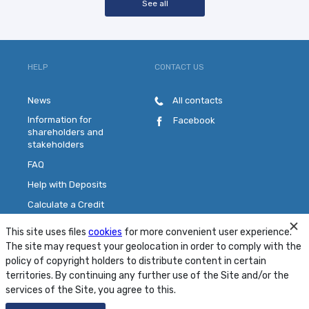
See all
HELP
CONTACT US
News
All contacts
Information for
Facebook
shareholders and
stakeholders
FAQ
Help with Deposits
Calculate a Credit
Pick a Plastic Card
This site uses files
cookies
for more convenient user experience.
Contact Us
The site may request your geolocation in order to comply with the
policy of copyright holders to distribute content in certain
territories. By continuing any further use of the Site and/or the
Site Map
Conditions
Security
services of the Site, you agree to this.
© 2001 - 2026 PJSC "MTB Bank"