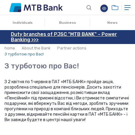
02.04.2018
Individuals
Business
News
Duty branches of PJSC "MTB BANK" - Power
Banking >>>
home
About the Bank
Partner actions
З турботою про Вас!
З турботою про Вас!
З 2 квітня по 1 червня в ПАТ «МТБ БАНК» пройде акція,
розроблена спеціально для пенсіонерів. Досить захотіти
примножити свої заощадження, розмістивши вклад
«Пенсійний» під приємні відсотки, і Ви отримаєте симпатичні
подарунки, які вбережуть Вас від негоди, зроблять зручними
прогулянки на природі в компанії близьких людей. Приходьте
з друзями, відкривайте пенсійні картки в ПАТ «МТБ БАНК» - і
Ви завжди будете в центрі нашої уваги!