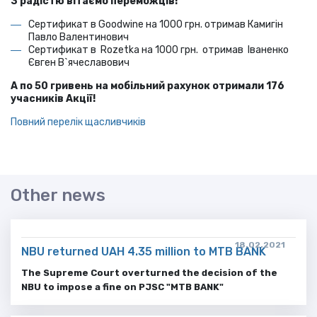
З радістю вітаємо переможців!
Сертификат в Goodwine на 1000 грн. отримав Камигін
Павло Валентинович
Сертификат в Rozetka на 1000 грн. отримав
Іваненко
Євген В`ячеславович
А по 50 гривень на мобільний рахунок отримали 176
учасників Акції!
Повний перелік щасливчиків
Other news
18.02.2021
NBU returned UAH 4.35 million to MTB BANK
The Supreme Court overturned the decision of the
NBU to impose a fine on PJSC "MTB BANK"