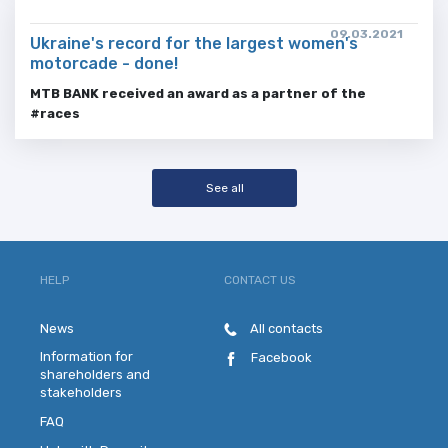
09.03.2021
Ukraine's record for the largest women's
motorcade - done!
MTB BANK received an award as a partner of the
#
races
See all
HELP
CONTACT US
News
All contacts
Information for
Facebook
shareholders and
stakeholders
FAQ