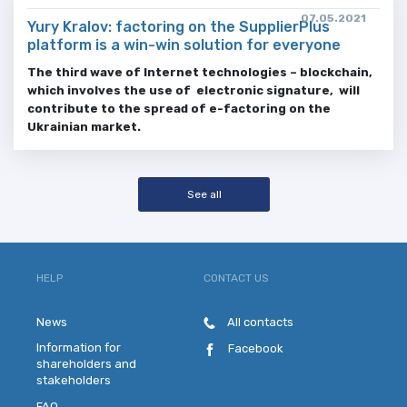
07.05.2021
Yury Kralov: factoring on the SupplierPlus
platform is a win-win solution for everyone
The third wave of Internet technologies – blockchain,
which involves the use of electronic signature, will
contribute to the spread of e-factoring on the
Ukrainian market.
See all
HELP
CONTACT US
News
All contacts
Information for
Facebook
shareholders and
stakeholders
FAQ