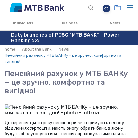
06.05.2021
Individuals
Business
News
Duty branches of PJSC "MTB BANK" - Power
Banking >>>
home
About the Bank
News
Пенсійний рахунок у МТБ БАНКу – це зручно, комфортно та
вигідно!
Пенсійний рахунок у МТБ БАНКу
– це зручно, комфортно та
вигідно!
До вересня цього року пенсіонери, які отримують пенсії у
відділеннях Укрпошти, мають змогу обрати банк, в якому
будуть обслуговуватися – пенсія зараховуватиметься на