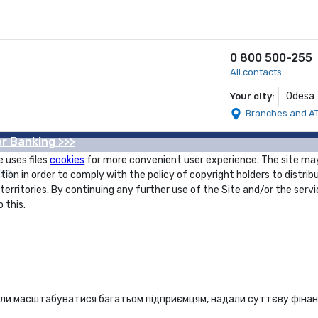
0 800 500-255
All contacts
Odesa
Your city:
Branches and A
r Banking >>>
e uses files
cookies
for more convenient user experience. The site ma
КУЄ
tion in order to comply with the policy of copyright holders to distrib
 territories. By continuing any further use of the Site and/or the servi
 this.
огли масштабуватися багатьом підприємцям, надали суттєву фіна