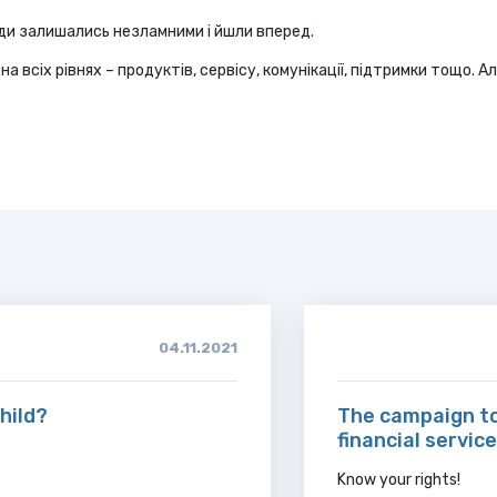
жди залишались незламними і йшли вперед.
а всіх рівнях – продуктів, сервісу, комунікації, підтримки тощо. А
04.11.2021
child?
The campaign to
financial servic
Know your rights!