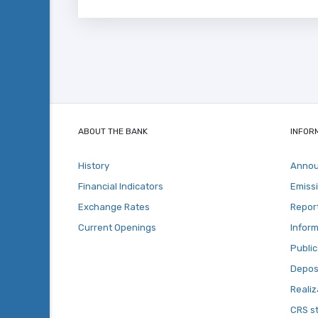
ABOUT THE BANK
INFOR
History
Anno
Financial Indicators
Emiss
Exchange Rates
Repor
Current Openings
Inform
Public
Deposi
Realiz
CRS s