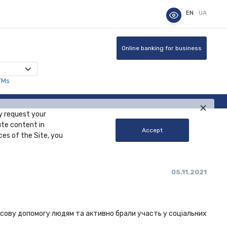
EN
UA
Online banking for business
TMs
y request your
ute content in
Accept
ces of the Site, you
05.11.2021
нсову допомогу людям та активно брали участь у соціальних