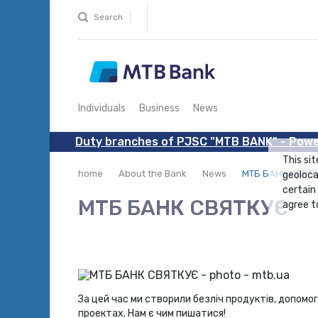
Search
Individuals
Business
News
Duty branches of PJSC "MTB BANK" - Powe
This sit
home
About the Bank
News
МТБ БАНК СВЯТ
geoloca
certain
МТБ БАНК СВЯТКУЄ
agree to
За цей час ми створили безліч продуктів, допом
проектах. Нам є чим пишатися!