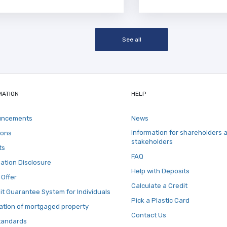
See all
MATION
HELP
uncements
News
Information for shareholders 
ions
stakeholders
ts
FAQ
ation Disclosure
Help with Deposits
 Offer
Calculate a Credit
t Guarantee System for Individuals
Pick a Plastic Card
ation of mortgaged property
Contact Us
tandards