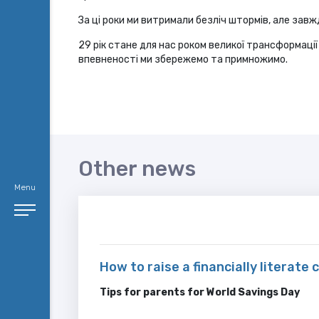
За ці роки ми витримали безліч штормів, але зав
29 рік стане для нас роком великої трансформації н
впевненості ми збережемо та примножимо.
Other news
Menu
How to raise a financially literate 
Tips for parents for World Savings Day