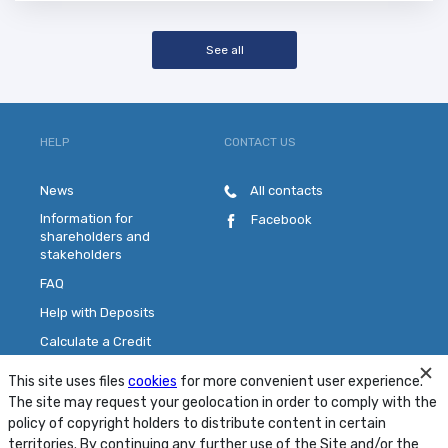
See all
HELP
CONTACT US
News
All contacts
Information for
Facebook
shareholders and
stakeholders
FAQ
Help with Deposits
Calculate a Credit
Pick a Plastic Card
This site uses files
cookies
for more convenient user experience.
Contact Us
The site may request your geolocation in order to comply with the
policy of copyright holders to distribute content in certain
territories. By continuing any further use of the Site and/or the