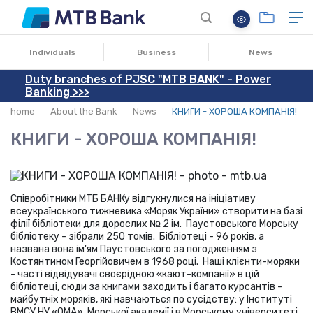
20.12.2018
Individuals
Business
News
Duty branches of PJSC "MTB BANK" - Power
Banking >>>
home
About the Bank
News
КНИГИ - ХОРОША КОМПАНІЯ!
КНИГИ - ХОРОША КОМПАНІЯ!
Співробітники МТБ БАНКу відгукнулися на ініціативу
всеукраїнського тижневика «Моряк України» створити на базі
філії бібліотеки для дорослих № 2 ім. Паустовського Морську
бібліотеку - зібрали 250 томів. Бібліотеці - 96 років, а
названа вона ім'ям Паустовського за погодженням з
Костянтином Георгійовичем в 1968 році. Наші клієнти-моряки
- часті відвідувачі своєрідною «кают-компанії» в цій
бібліотеці, сюди за книгами заходить і багато курсантів -
майбутніх моряків, які навчаються по сусідству: у Інституті
ВМСУ НУ «ОМА», Морської академії і в Морському університеті.