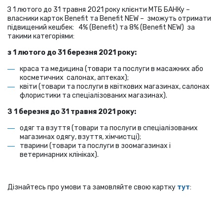
З 1 лютого до 31 травня 2021 року клієнти МТБ БАНКу –
власники карток Benefit та Benefit NEW – зможуть отримати
підвищений кешбек: 4% (Benefit) та 8% (Benefit NEW) за
такими категоріями:
з 1 лютого до 31 березня 2021 року:
краса та медицина (товари та послуги в масажних або
косметичних салонах, аптеках);
квіти (товари та послуги в квіткових магазинах, салонах
флористики та спеціалізованих магазинах).
З 1 березня до 31 травня 2021 року:
одяг та взуття (товари та послуги в спеціалізованих
магазинах одягу, взуття, хімчистці);
тварини (товари та послуги в зоомагазинах і
ветеринарних клініках).
Дізнайтесь про умови та замовляйте свою картку
тут
: