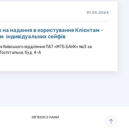
31.05.2024
х на надання в користування Клієнтам -
м індивідуальних сейфів
я Київського відділення ПАТ «МТБ БАНК» №3 за
 Госпітальна, буд. 4-А
ЗВ'ЯЗОК З НАМИ