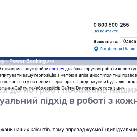
0 800 500-255
Всі контакти
Одеса
Ваше місто:
Відділення і банк
ку - Power Banking >>>
йт використовує файли
cookies
для більш зручної роботи користув
вимося до потреб і побажань наших клієнтів, тому впроваджуємо інди
апитувати вашу геопозіцію з метою відповідності політиці правов
нню контенту на певних територіях. Продовжуючи будь-яке под
я до потреб і побажань наших
стання Сайту та/або сервісів Сайту, Ви погоджуєтеся з цим.
альний підхід в роботі з кож