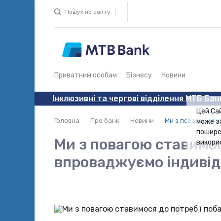
Пошук по сайту
Приватним особам
Бізнесу
Новини
Інклюзивні та чергові відділення МТБ Бан
Цей Са
Головна
Про банк
Новини
Ми з повагою ста
може з
пошире
Ми з повагою ставимос
викори
впроваджуємо індивіду