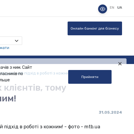
EN
UA
Онлайн банкінг для бізнесу
омати
ачів з ним. Сайт
відуальний підхід в роботі з кожним!
ласників по
Прийняти
альше
 клієнтів, тому
ним!
31.05.2024