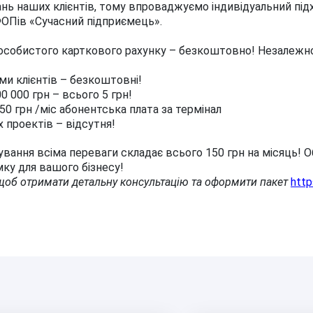
нь наших клієнтів, тому впроваджуємо індивідуальний підх
 ФОПів «Сучасний підприємець».
особистого карткового рахунку – безкоштовно! Незалежно в
ми клієнтів – безкоштовні!
0 000 грн – всього 5 грн!
50 грн /міс абонентська плата за термінал
х проектів – відсутня!
вання всіма переваги складає всього 150 грн на місяць! О
ку для вашого бізнесу!
 щоб отримати детальну консультацію та оформити пакет
htt