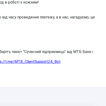
ід в роботі з кожним!
ід часу проведення платежу, а в нас, нагадуємо, це
беріть пакет "Сучасний підприємець" від МТБ Банк і
ps://t.me/MTB_
ClientSupport24_Bot