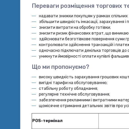
Переваги розміщення торгових т
надавати знижки покупцям у рамках спільних 
збільшити швидкість інкасації, зарахування і 
знизити витрати на обробку готівки;
знизити ризик фінансових втрат, що виникають
здійснювати безготівкове повернення суми г
контролювати здійснення транзакцій і платеж
одночасно підключати декілька торговців до о
уникнути ймовірності оплати купівлі фальши
Що ми пропонуємо?
високу швидкість зарахування грошових кошт
вигідні тарифи на обслуговуванню;
стабільну роботу обладнання;
регулярне технічне обслуговування;
забезпечення рекламними і витратними матер
щомісячне отримання детальних звітів про усі
POS
-термінал