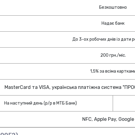
Безкоштовно
Надає банк
До 3-ох робочих днів із дати р
200 грн./міс.
1,5% за всіма карткам
MasterCard та VISA, українська платіжна система "ПРОСТ
На наступний день (р/р в МТБ Банк)
NFC, Apple Pay, Google