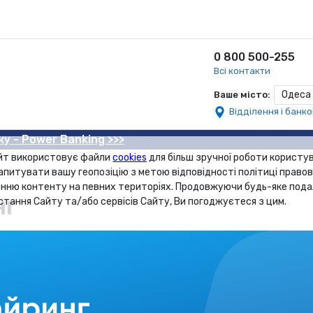
0 800 500-255
Всі контакти
Одеса
Ваше місто:
Відділення і банк
ку - Power Banking >>>
йт використовує файли
cookies
для більш зручної роботи користув
апитувати вашу геопозіцію з метою відповідності політиці правов
нню контенту на певних територіях. Продовжуючи будь-яке под
нг
стання Сайту та/або сервісів Сайту, Ви погоджуєтеся з цим.