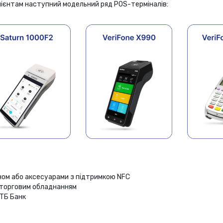
ієнтам наступний модельний ряд POS-терміналів:
ном або аксесуарами з підтримкою NFC
а торговим обладнанням
МТБ Банк