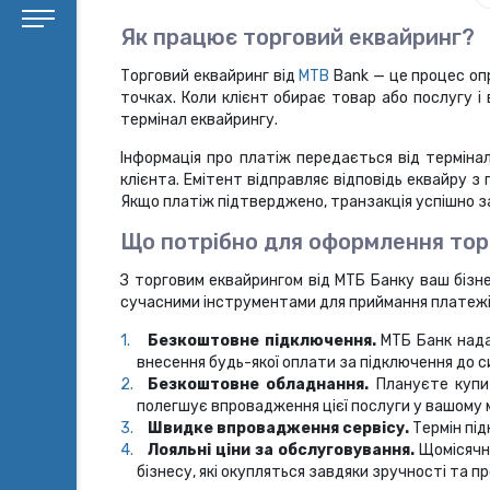
Як працює торговий еквайринг?
Торговий еквайринг від
MTB
Bank — це процес оп
точках. Коли клієнт обирає товар або послугу і
термінал еквайрингу.
Інформація про платіж передається від терміна
клієнта. Емітент відправляє відповідь еквайру 
Якщо платіж підтверджено, транзакція успішно 
Що потрібно для оформлення тор
З торговим еквайрингом від МТБ Банку ваш бізн
сучасними інструментами для приймання платежі
Безкоштовне підключення.
МТБ Банк нада
внесення будь-якої оплати за підключення до 
Безкоштовне обладнання.
Плануєте купит
полегшує впровадження цієї послуги у вашому ма
Швидке впровадження сервісу.
Термін під
Лояльні ціни за обслуговування.
Щомісячна
бізнесу, які окупляться завдяки зручності та 