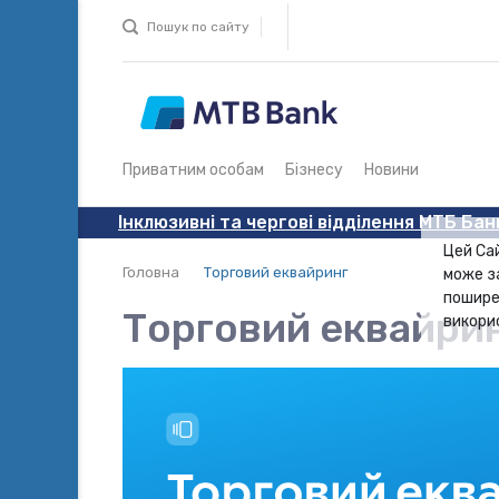
Пошук по сайту
Приватним особам
Бізнесу
Новини
Інклюзивні та чергові відділення МТБ Бан
Цей Са
Головна
Торговий еквайринг
може з
пошире
Торговий еквайри
викори