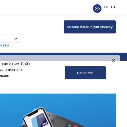
EN
UA
Онлайн банкінг для бізнесу
омати
ачів з ним. Сайт
ласників по
Прийняти
альше