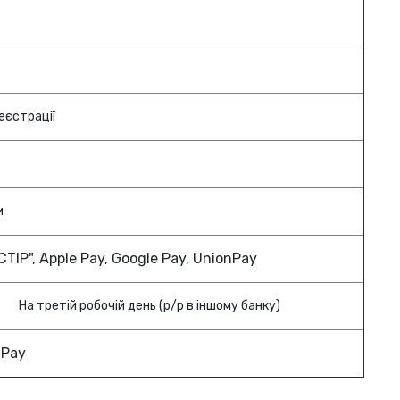
еєстрації
и
IР", Apple Pay, Google Pay, UnionPay
На третій робочій день (р/р в іншому банку)
 Pay