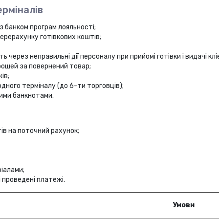
ерміналів
з банком програм лояльності;
перерахунку готівкових коштів;
 через неправильні дії персоналу при прийомі готівки і видачі клі
рошей за повернений товар;
ів;
дного терміналу (до 6-ти торговців);
вими банкнотами.
ів на поточний рахунок;
іалами;
 проведені платежі.
Умови