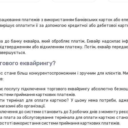
рацювання платежів з використанням банківських карток або еле
 вирішує оплатити її за допомогою кредитної або дебетової кар
ла до банку еквайра, який обробляє платіж. Еквайр надсилає ін
з підтвердженням або відхиленням платежу. Потім, еквайр перед
завершується.
гового еквайрингу?
ес стане більш конкурентоспроможним і зручним для клієнтів. 
в:
є послугу підключення торгового еквайрингу абсолютно безкошт
системи приймання карткових платежів.
и термінал для оплати карткою? У цьому нема потреби, адже
газині або організації.
ключення до системи становить до 3 робочих днів з моменту реєст
 плата за обслуговування термінала для оплати карткою станов
простоті використання системи приймання карткових платежів.