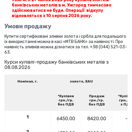
банківських металів в м.
Ужгород
тимчасово
здійснюватися не буде. Операції відкупу
відновляться з 10 серпня 2026 року.
Умови продажу
Купити сертифіковані зливки золота і срібла для подальшого
їх використання можна в касі «MTB БАНК» за наявності. Про
наявність зливків можна дізнатися за тел. +38 (044) 521-03-
63.
Курси купівлі-продажу банківських металів з
08.08.2026
Номінал, г.
золото, XAU
с
*Купівля
Продаж
*Купів
грн./гр.
грн./гр.
грн./гр
без ПДВ
без ПДВ
з ПДВ
1
6450.00
8420
.00
-
2