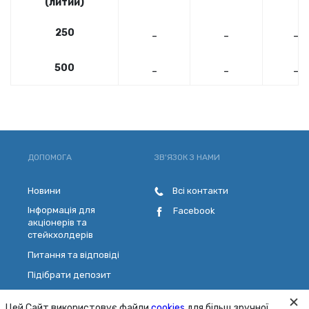
(литий)
250
-
-
-
500
-
-
-
1000
-
-
-
ДОПОМОГА
ЗВ'ЯЗОК З НАМИ
Новини
Всі контакти
Інформація для
Facebook
акціонерів та
стейкхолдерів
Питання та відповіді
Підібрати депозит
Розрахувати кредит
Цей Сайт використовує файли
cookies
для більш зручної