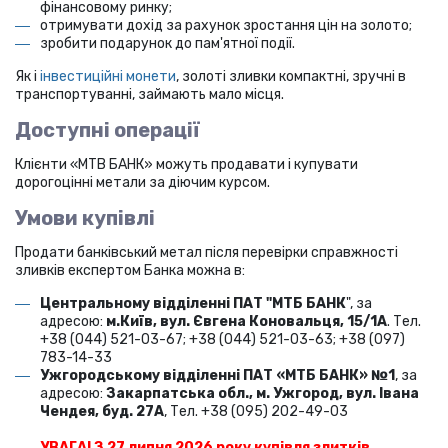
фінансовому ринку;
отримувати дохід за рахунок зростання цін на золото;
зробити подарунок до пам'ятної події.
Як і
інвестиційні монети
, золоті зливки компактні, зручні в
транспортуванні,
займають мало місця.
Доступні операції
Клієнти «MTB БАНК» можуть продавати і купувати
дорогоцінні метали за діючим курсом.
Умови купівлі
Продати банківський метал після перевірки справжності
зливків експертом Банка можна в:
Центральному відділенні ПАТ "МТБ БАНК
", за
адресою:
м.Київ, вул. Євгена Коновальця, 15/1A
. Тел.
+38 (044) 521-03-67; +38 (044) 521-03-63; +38 (097)
783-14-33
Ужгородському відділенні ПАТ «МТБ БАНК» №1
, за
адресою:
Закарпатська обл., м. Ужгород, вул. Івана
Чендея, буд. 27А
, Тел. +38 (095) 202-49-03
УВАГА! З 27 липня 2026 року купівля злитків