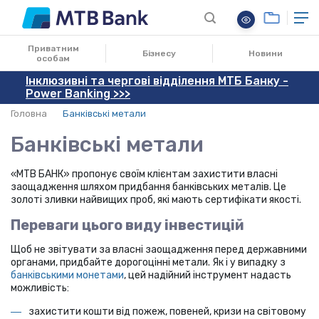
Приватним
Бізнесу
Новини
особам
Інклюзивні та чергові відділення МТБ Банку -
Power Banking >>>
Головна
Банківські метали
Банківські метали
«MTB БАНК» пропонує своїм клієнтам захистити власні
заощадження шляхом придбання банківських металів. Це
золоті зливки найвищих проб, які мають сертифікати якості.
Переваги цього виду інвестицій
Щоб не звітувати за власні заощадження перед державними
органами, придбайте дорогоцінні метали. Як і у випадку з
банківськими монетами
, цей надійний інструмент
надасть
можливість:
захистити кошти від пожеж, повеней, кризи на світовому