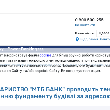
0 800 500-255
Всі контакти
Одеса
Ваше місто:
Відділення і банк
ку - Power Banking >>>
йт використовує файли
cookies
для більш зручної роботи користув
апитувати вашу геопозіцію з метою відповідності політиці правов
ить тендер з вибору компанії для виконання робіт по підсиленню ф
нню контенту на певних територіях. Продовжуючи будь-яке под
стання Сайту та/або сервісів Сайту, Ви погоджуєтеся з цим.
РИСТВО "МТБ БАНК" проводить тенд
енню фундаменту будівлі за адресою: