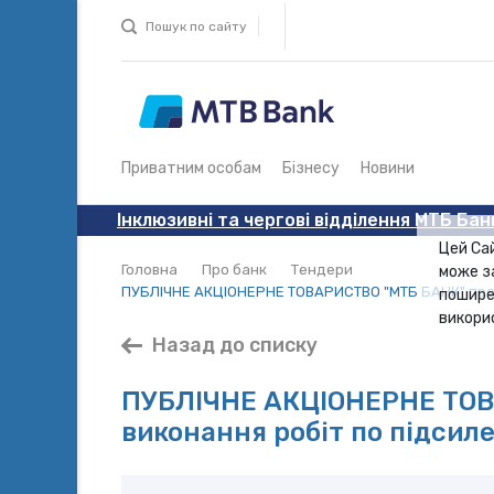
Пошук по сайту
Приватним особам
Бізнесу
Новини
Інклюзивні та чергові відділення МТБ Бан
Цей Са
Головна
Про банк
Тендери
може з
ПУБЛІЧНЕ АКЦІОНЕРНЕ ТОВАРИСТВО "МТБ БАНК" провод
пошире
викори
Назад до списку
ПУБЛІЧНЕ АКЦІОНЕРНЕ ТОВА
виконання робіт по підсил