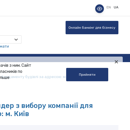
EN
UA
Онлайн банкінг для бізнесу
омати
ачів з ним. Сайт
ласників по
Прийняти
ундаменту будівлі за адресою: м. Київ
альше
ер з вибору компанії для
 м. Київ