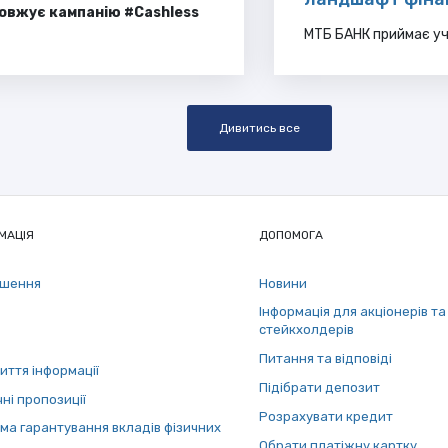
довжує кампанію #
Cashless
МТБ БАНК приймає уча
Дивитись все
МАЦІЯ
ДОПОМОГА
ошення
Новини
Інформація для акціонерів та
стейкхолдерів
Питання та відповіді
иття інформації
Підібрати депозит
ні пропозиції
Розрахувати кредит
ма гарантування вкладів фізичних
Обрати платіжну картку