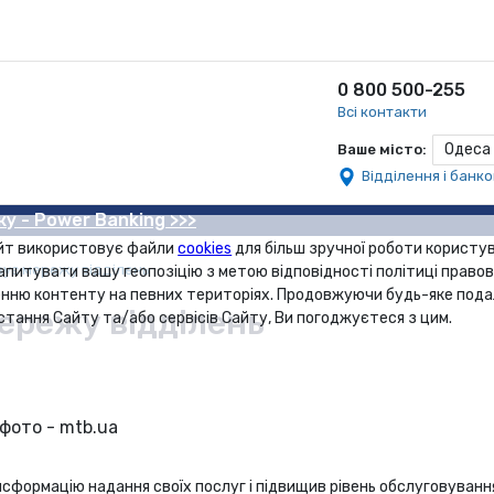
0 800 500-255
Всі контакти
Одеса
Ваше місто:
Відділення і банк
ку - Power Banking >>>
йт використовує файли
cookies
для більш зручної роботи користув
зує мережу відділень
апитувати вашу геопозіцію з метою відповідності політиці правов
нню контенту на певних територіях. Продовжуючи будь-яке под
ережу відділень
стання Сайту та/або сервісів Сайту, Ви погоджуєтеся з цим.
сформацію надання своїх послуг і підвищив рівень обслуговування