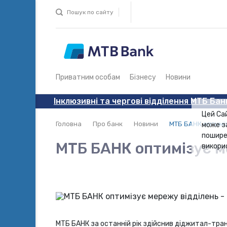
Пошук по сайту
Приватним особам
Бізнесу
Новини
Інклюзивні та чергові відділення МТБ Бан
Цей Са
Головна
Про банк
Новини
МТБ БАНК оптимі
може з
пошире
МТБ БАНК оптимізує м
викори
МТБ БАНК за останній рік здійснив діджитал-тран