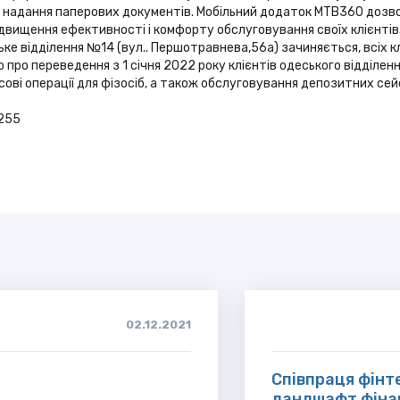
з надання паперових документів. Мобільний додаток МТВ360 дозв
ідвищення ефективності і комфорту обслуговування своїх клієнтів
ке відділення №14 (вул.. Першотравнева,56а) зачиняється, всіх кл
 про переведення з 1 січня 2022 року клієнтів одеського відділенн
сові операції для фізосіб, а також обслуговування депозитних се
 255
02.12.2021
Співпраця фінт
ландшафт фіна