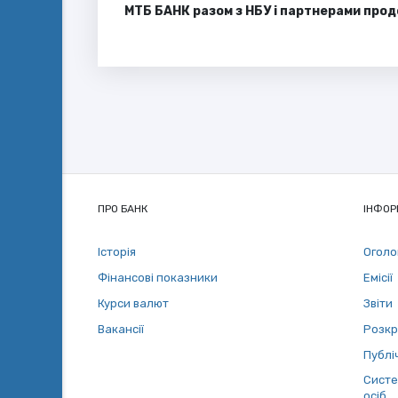
МТБ БАНК разом з НБУ і партнерами про
ПРО БАНК
ІНФОР
Історія
Огол
Фінансові показники
Емісії
Курси валют
Звіти
Вакансії
Розкр
Публіч
Систе
осіб