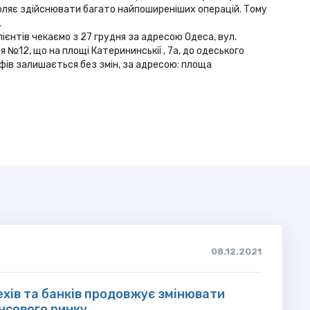
оляє здійснювати багато найпоширеніших операцій. Тому
.
ієнтів чекаємо з 27 грудня за адресою Одеса, вул.
я №12, що на площі Катерининськії , 7а, до одеського
йфів залишається без змін, за адресою: площа
08.12.2021
ехів та банків продовжує змінювати
нсового ринку