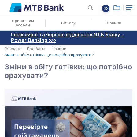
10.03.2026
Приватним
Бізнесу
Новини
особам
Інклюзивні та чергові відділення МТБ Банку -
Power Banking >>>
Головна
Про банк
Новини
Зміни в обігу готівки: що потрібно врахувати?
Зміни в обігу готівки: що потрібно
врахувати?