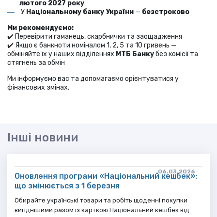
лютого 2027 року
У
Національному банку України
—
безстроково
Ми рекомендуємо:
✔️ Перевірити гаманець, скарбнички та заощадження
✔️ Якщо є банкноти номіналом 1, 2, 5 та 10 гривень —
обміняйте їх у наших відділеннях
МТБ Банку
без комісії та
стягнень за обмін
Ми інформуємо вас та допомагаємо орієнтуватися у
фінансових змінах.
Інші новини
06.03.2026
Оновлення програми «Національний кешбек»:
що змінюється з 1 березня
Обирайте українські товари та робіть щоденні покупки
вигіднішими разом із карткою Національний кешбек від