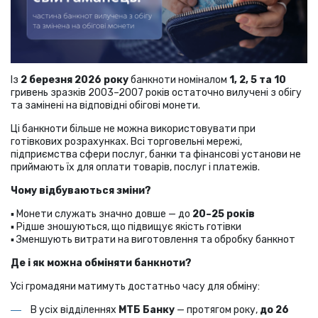
Із
2 березня 2026 року
банкноти номіналом
1, 2, 5 та 10
гривень зразків 2003–2007 років остаточно вилучені з обігу
та замінені на відповідні обігові монети.
Ці банкноти більше не можна використовувати при
готівкових розрахунках. Всі торговельні мережі,
підприємства сфери послуг, банки та фінансові установи не
приймають їх для оплати товарів, послуг і платежів.
Чому відбуваються зміни?
▪️ Монети служать значно довше — до
20–25 років
▪️ Рідше зношуються, що підвищує якість готівки
▪️ Зменшують витрати на виготовлення та обробку банкнот
Де і як можна обміняти банкноти?
Усі громадяни матимуть достатньо часу для обміну:
В усіх відділеннях
МТБ Банку
— протягом року,
до 26