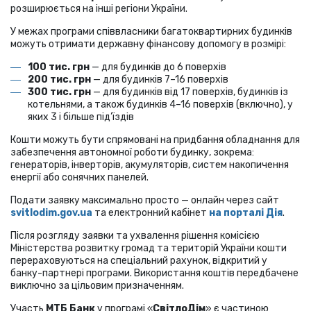
розширюється на інші регіони України.
У межах програми співвласники багатоквартирних будинків
можуть отримати державну фінансову допомогу в розмірі:
100 тис. грн
— для будинків до 6 поверхів
200 тис. грн
— для будинків 7–16 поверхів
300 тис. грн
— для будинків від 17 поверхів, будинків із
котельнями, а також будинків 4–16 поверхів (включно), у
яких 3 і більше під’їздів
Кошти можуть бути спрямовані на придбання обладнання для
забезпечення автономної роботи будинку, зокрема:
генераторів, інверторів, акумуляторів, систем накопичення
енергії або сонячних панелей.
Подати заявку максимально просто — онлайн через сайт
svitlodim.gov.ua
та електронний кабінет
на порталі Дія
.
Після розгляду заявки та ухвалення рішення комісією
Міністерства розвитку громад та територій України кошти
перераховуються на спеціальний рахунок, відкритий у
банку-партнері програми. Використання коштів передбачене
виключно за цільовим призначенням.
Участь
МТБ Банк
у програмі «
СвітлоДім
» є частиною