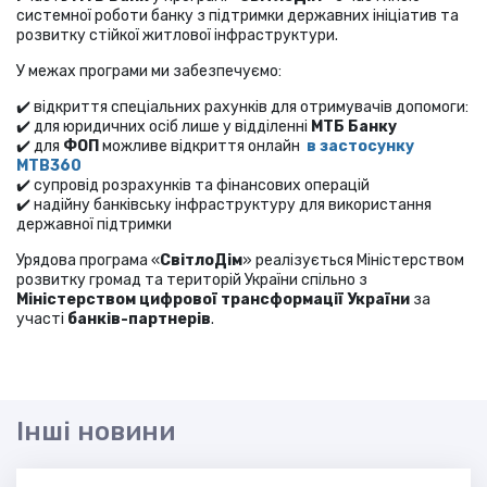
системної роботи банку з підтримки державних ініціатив та
розвитку стійкої житлової інфраструктури.
У межах програми ми забезпечуємо:
✔️ відкриття спеціальних рахунків для отримувачів допомоги:
✔️ для юридичних осіб лише у відділенні
МТБ Банку
✔️ для
ФОП
можливе відкриття онлайн
в застосунку
МТВ360
✔️ супровід розрахунків та фінансових операцій
✔️ надійну банківську інфраструктуру для використання
державної підтримки
Урядова програма «
СвітлоДім
» реалізується Міністерством
розвитку громад та територій України спільно з
Міністерством цифрової трансформації України
за
участі
банків-партнерів
.
Інші новини