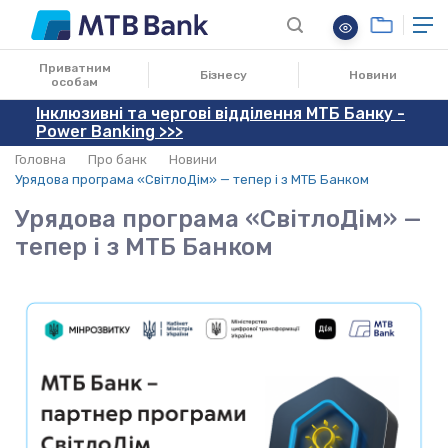
16.06.2026
Приватним
Бізнесу
Новини
особам
Інклюзивні та чергові відділення МТБ Банку -
Power Banking >>>
Головна
Про банк
Новини
Урядова програма «СвітлоДім» — тепер і з МТБ Банком
Урядова програма «СвітлоДім» —
тепер і з МТБ Банком