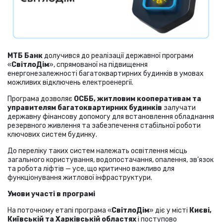
МТБ Банк
долучився до реалізації державної програми
«
СвітлоДім
», спрямованої на підвищення
енергонезалежності багатоквартирних будинків в умовах
можливих відключень електроенергії.
Програма дозволяє
ОСББ, житловим кооперативам та
управителям багатоквартирних будинків
залучати
державну фінансову допомогу для встановлення обладнання
резервного живлення та забезпечення стабільної роботи
ключових систем будинку.
До переліку таких систем належать освітлення місць
загального користування, водопостачання, опалення, зв’язок
та робота ліфтів — усе, що критично важливо для
функціонування житлової інфраструктури.
Умови участі в програмі
На поточному етапі програма «
СвітлоДім
» діє у місті
Києві,
Київській та Харківській областях
і поступово