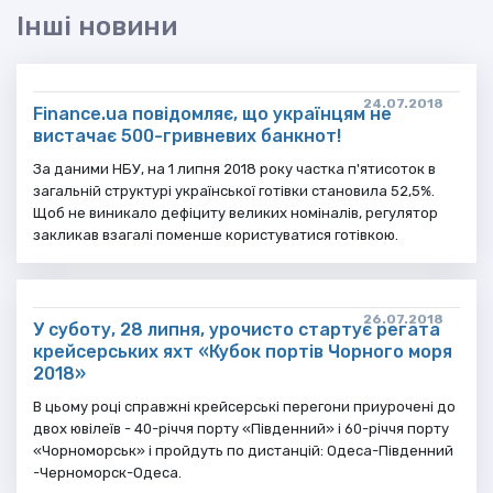
Інші новини
24.07.2018
Finance.ua повідомляє, що українцям не
вистачає 500-гривневих банкнот!
За даними НБУ, на 1 липня 2018 року частка п'ятисоток в
загальній структурі української готівки становила 52,5%.
Щоб не виникало дефіциту великих номіналів, регулятор
закликав взагалі поменше користуватися готівкою.
26.07.2018
У суботу, 28 липня, урочисто стартує регата
крейсерських яхт «Кубок портів Чорного моря
2018»
В цьому році справжні крейсерські перегони приурочені до
двох ювілеїв - 40-річчя порту «Південний» і 60-річчя порту
«Чорноморськ» і пройдуть по дистанцій: Одеса-Південний
-Черноморск-Одеса.