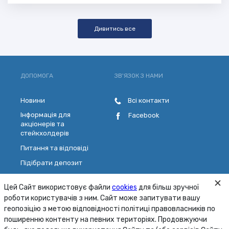
Дивитись все
ДОПОМОГА
ЗВ'ЯЗОК З НАМИ
Новини
Всі контакти
Інформація для
Facebook
акціонерів та
стейкхолдерів
Питання та відповіді
Підібрати депозит
Розрахувати кредит
Цей Сайт використовує файли
cookies
для більш зручної
Обрати платіжну картку
роботи користувачів з ним. Сайт може запитувати вашу
Зворотній зв'язок
геопозіцію з метою відповідності політиці правовласників по
поширенню контенту на певних територіях. Продовжуючи