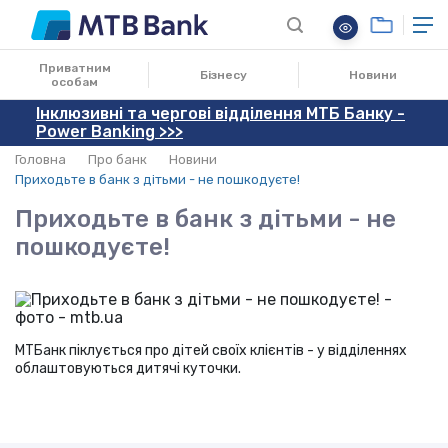
25.07.2018
Приватним
Бізнесу
Новини
особам
Інклюзивні та чергові відділення МТБ Банку -
Power Banking >>>
Головна
Про банк
Новини
Приходьте в банк з дітьми - не пошкодуєте!
Приходьте в банк з дітьми - не
пошкодуєте!
МТБанк піклується про дітей своїх клієнтів - у відділеннях
облаштовуються дитячі куточки.