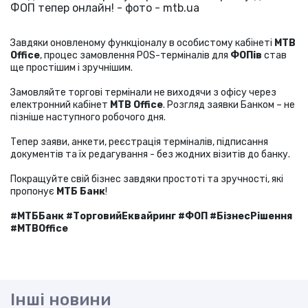
Завдяки оновленому функціоналу в особистому кабінеті
МТВ
Office
, процес замовлення POS-терміналів для
ФОПів
став
ще простішим і зручнішим.
Замовляйте торгові термінали не виходячи з офісу через
електронний кабінет
МТВ Officе
. Розгляд заявки Банком – не
пізніше наступного робочого дня.
Тепер заяви, анкети, реєстрація терміналів, підписання
документів та їх редагування - без жодних візитів до банку.
Покращуйте свій бізнес завдяки простоті та зручності, які
пропонує
МТБ Банк
!
#МТББанк #ТорговийЕквайринг #ФОП #БізнесРішення
#MTBOffice
Інші новини