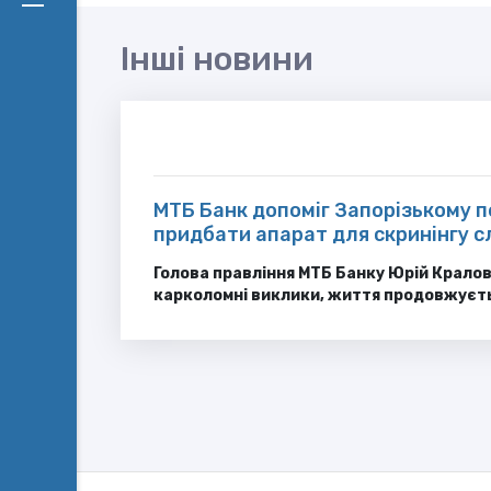
Інші новини
МТБ Банк допоміг Запорізькому 
придбати апарат для скринінгу с
Голова правління МТБ Банку Юрій Крало
карколомні виклики, життя продовжуєть