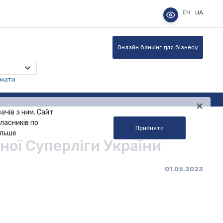
EN
UA
Онлайн банкінг для бізнесу
омати
ачів з ним. Сайт
ласників по
Прийняти
альше
ної Суперліги України
01.05.2023