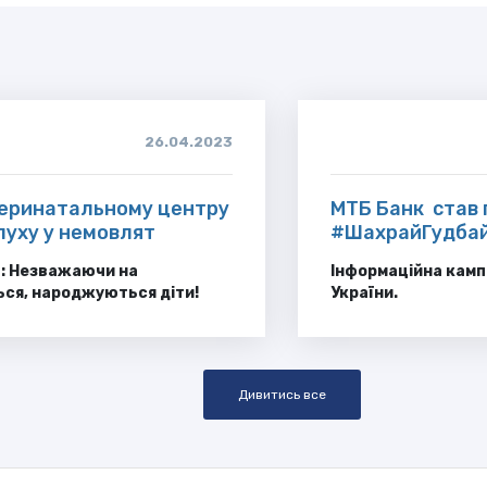
26.04.2023
перинатальному центру
МТБ Банк став 
луху у немовлят
#ШахрайГудбай,
в: Незважаючи на
Інформаційна кампа
ся, народжуються діти!
України.
Дивитись все