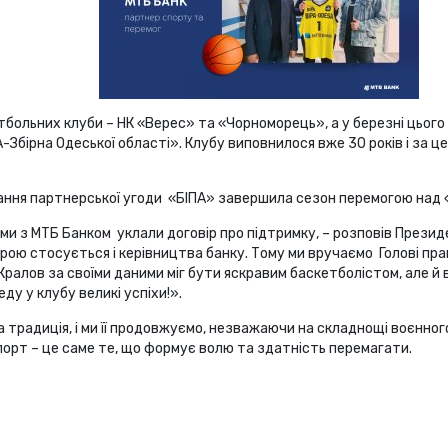
больних клуби – НК «Верес» та «Чорноморець», а у березні цього 
бірна Одеської області». Клубу виповнилося вже 30 років і за цей
ання партнерської угоди «БІПА» завершила сезон перемогою над «Д
ми з МТБ Банком уклали договір про підтримку, – розповів Презид
рою стосується і керівництва банку. Тому ми вручаємо Голові пра
ралов за своїми даними міг бути яскравим баскетболістом, але й в 
ду у клубу великі успіхи!».
радиція, і ми її продовжуємо, незважаючи на складнощі воєнного 
спорт – це саме те, що формує волю та здатність перемагати.