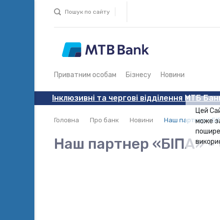
Пошук по сайту
Приватним особам
Бізнесу
Новини
Інклюзивні та чергові відділення МТБ Бан
Цей Са
Головна
Про банк
Новини
Наш партнер «БІП
може з
пошире
Наш партнер «БІПА» - 
викори