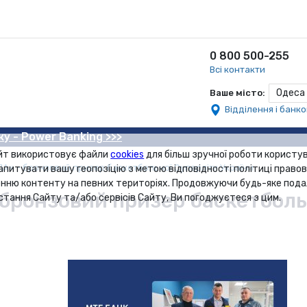
0 800 500-255
Всі контакти
Одеса
Ваше місто:
Відділення і банк
ку - Power Banking >>>
йт використовує файли
cookies
для більш зручної роботи користув
А» - бронзовий призер баскетбольної Суперліги України
апитувати вашу геопозіцію з метою відповідності політиці правов
нню контенту на певних територіях. Продовжуючи будь-яке под
бронзовий призер баскетболь
стання Сайту та/або сервісів Сайту, Ви погоджуєтеся з цим.