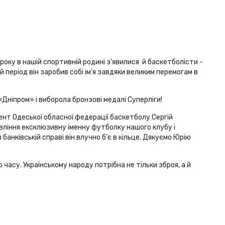
року в нашій спортивній родині з’явилися й баскетболісти -
 період він заробив собі ім’я завдяки великим перемогам в
ніпром» і виборола бронзові медалі Суперліги!
ент Одеської обласної федерації баскетболу Сергій
вління ексклюзивну іменну футболку нашого клубу і
банківській справі він влучно б’є в кільце. Дякуємо Юрію
часу. Українському народу потрібна не тільки зброя, а й