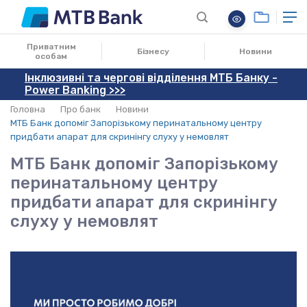
26.04.2023
Приватним
Бізнесу
Новини
особам
Інклюзивні та чергові відділення МТБ Банку -
Power Banking >>>
Головна
Про банк
Новини
МТБ Банк допоміг Запорізькому перинатальному центру
придбати апарат для скринінгу слуху у немовлят
МТБ Банк допоміг Запорізькому
перинатальному центру
придбати апарат для скринінгу
слуху у немовлят