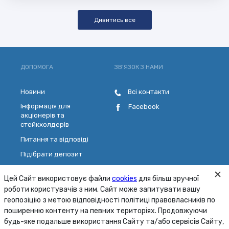
Дивитись все
ДОПОМОГА
ЗВ'ЯЗОК З НАМИ
Новини
Всі контакти
Інформація для
Facebook
акціонерів та
стейкхолдерів
Питання та відповіді
Підібрати депозит
Розрахувати кредит
Цей Сайт використовує файли
cookies
для більш зручної
Обрати платіжну картку
роботи користувачів з ним. Сайт може запитувати вашу
Зворотній зв'язок
геопозіцію з метою відповідності політиці правовласників по
поширенню контенту на певних територіях. Продовжуючи
будь-яке подальше використання Сайту та/або сервісів Сайту,
Карта сайту
Умови
Безпека