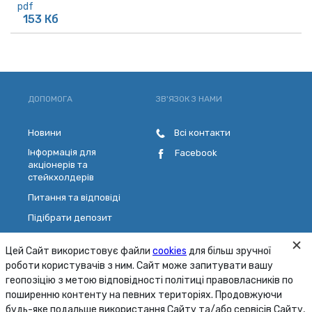
pdf
153 Кб
ДОПОМОГА
ЗВ'ЯЗОК З НАМИ
Новини
Всі контакти
Інформація для
Facebook
акціонерів та
стейкхолдерів
Питання та відповіді
Підібрати депозит
Розрахувати кредит
Цей Сайт використовує файли
cookies
для більш зручної
Обрати платіжну картку
роботи користувачів з ним. Сайт може запитувати вашу
Зворотній зв'язок
геопозіцію з метою відповідності політиці правовласників по
поширенню контенту на певних територіях. Продовжуючи
будь-яке подальше використання Сайту та/або сервісів Сайту,