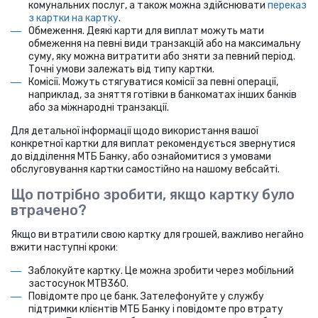
комунальних послуг, а також можна здійснювати
переказ
з картки на картку
.
Обмеження. Деякі карти для виплат можуть мати
обмеження на певні види транзакцій або на максимальну
суму, яку можна витратити або зняти за певний період.
Точні умови залежать від типу картки.
Комісії. Можуть стягуватися комісії за певні операції,
наприклад, за зняття готівки в банкоматах інших банків
або за міжнародні транзакції.
Для детальної інформації щодо використання вашої
конкретної картки для виплат рекомендується звернутися
до відділення МТБ Банку, або ознайомитися з умовами
обслуговування картки самостійно на нашому вебсайті.
Що потрібно зробити, якщо картку було
втрачено?
Якщо ви втратили свою картку для грошей, важливо негайно
вжити наступні кроки:
Заблокуйте картку. Це можна зробити через мобільний
застосунок MTB360.
Повідомте про це банк. Зателефонуйте у службу
підтримки клієнтів МТБ Банку і повідомте про втрату