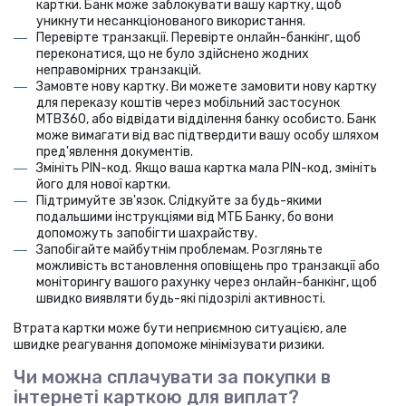
картки. Банк може заблокувати вашу картку, щоб
уникнути несанкціонованого використання.
Перевірте транзакції. Перевірте онлайн-банкінг, щоб
переконатися, що не було здійснено жодних
неправомірних транзакцій.
Замовте нову картку. Ви можете замовити нову картку
для переказу коштів через мобільний застосунок
MTB360, або відвідати відділення банку особисто. Банк
може вимагати від вас підтвердити вашу особу шляхом
пред'явлення документів.
Змініть PIN-код. Якщо ваша картка мала PIN-код, змініть
його для нової картки.
Підтримуйте зв'язок. Слідкуйте за будь-якими
подальшими інструкціями від МТБ Банку, бо вони
допоможуть запобігти шахрайству.
Запобігайте майбутнім проблемам. Розгляньте
можливість встановлення оповіщень про транзакції або
моніторингу вашого рахунку через онлайн-банкінг, щоб
швидко виявляти будь-які підозрілі активності.
Втрата картки може бути неприємною ситуацією, але
швидке реагування допоможе мінімізувати ризики.
Чи можна сплачувати за покупки в
інтернеті карткою для виплат?