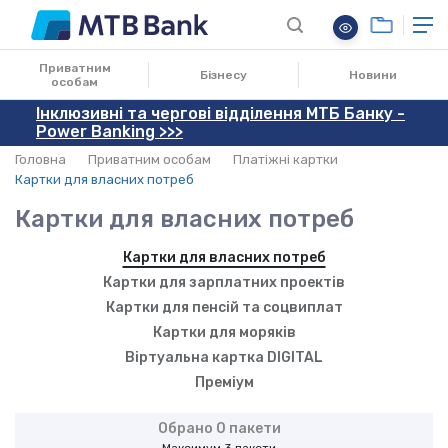
Приватним
Бізнесу
Новини
особам
Інклюзивні та чергові відділення МТБ Банку -
Power Banking >>>
Головна
Приватним особам
Платіжні картки
Картки для власних потреб
Картки для власних потреб
Картки для власних потреб
Картки для зарплатних проектів
Картки для пенсій та соцвиплат
Картки для моряків
Віртуальна картка DIGITAL
Преміум
Обрано
0
пакети