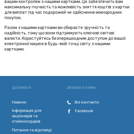
вашим контролем з нашими картками. Це забезпечить вам
максимальну гнучкість та можливість зняття коштів з картки
для виплат під час подорожей чи здійснення міжнародних
покупок.
Разом з нашими картками ви обираєте зручність та
надійність, тому що вони підтримують ключові світові
валюти. Користуйтесь безперешкодним доступом до вашої
електронної кишені в будь-якій точці світу з нашими
картками.
ДОПОМОГА
ЗВ'ЯЗОК З НАМИ
Новини
Всі контакти
Інформація для
Facebook
акціонерів та
стейкхолдерів
Питання та відповіді