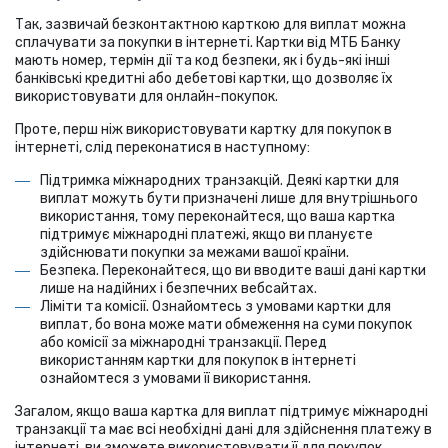
Так, зазвичай безконтактною карткою для виплат можна
сплачувати за покупки в інтернеті. Картки від МТБ Банку
мають номер, термін дії та код безпеки, як і будь-які інші
банківські кредитні або дебетові картки, що дозволяє їх
використовувати для онлайн-покупок.
Проте, перш ніж використовувати картку для покупок в
інтернеті, слід переконатися в наступному:
Підтримка міжнародних транзакцій. Деякі картки для
виплат можуть бути призначені лише для внутрішнього
використання, тому переконайтеся, що ваша картка
підтримує міжнародні платежі, якщо ви плануєте
здійснювати покупки за межами вашої країни.
Безпека. Переконайтеся, що ви вводите ваші дані картки
лише на надійних і безпечних вебсайтах.
Ліміти та комісії. Ознайомтесь з умовами картки для
виплат, бо вона може мати обмеження на суми покупок
або комісії за міжнародні транзакції. Перед
використанням картки для покупок в інтернеті
ознайомтеся з умовами її використання.
Загалом, якщо ваша картка для виплат підтримує міжнародні
транзакції та має всі необхідні дані для здійснення платежу в
інтернеті, ви зможете використовувати її для покупок