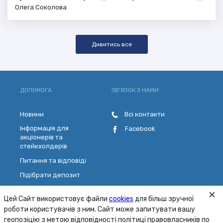
Олега Соколова
Дивитись все
ДОПОМОГА
ЗВ'ЯЗОК З НАМИ
Новини
Всі контакти
Інформація для
Facebook
акціонерів та
стейкхолдерів
Питання та відповіді
Підібрати депозит
Розрахувати кредит
Цей Сайт використовує файли
cookies
для більш зручної
Обрати платіжну картку
роботи користувачів з ним. Сайт може запитувати вашу
Зворотній зв'язок
геопозіцію з метою відповідності політиці правовласників по