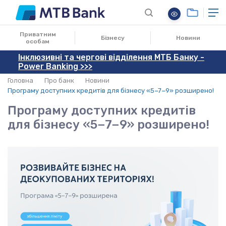
28.09.2023
Приватним
Бізнесу
Новини
особам
Інклюзивні та чергові відділення МТБ Банку -
Power Banking >>>
Головна
Про банк
Новини
Програму доступних кредитів для бізнесу «5−7−9» розширено!
Програму доступних кредитів
для бізнесу «5−7−9» розширено!