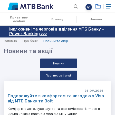
Приватним
Бізнесу
Новини
особам
Інклюзивні та чергові відділення МТБ Банку -
Power Banking >>>
Головна
Про банк
Новини та акції
Новини та акції
Новини
Партнерські акціі
25.09.2025
Подорожуйте з комфортом та вигодою з Visa
від МТБ Банку та Bolt
Комфортне авто, сухе взуття та економія коштів — все в
кілька кліків з карткою Visa від МТБ Банку.