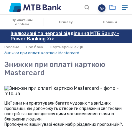
28.12.2020
Приватним
Бізнесу
Новини
особам
Інклюзивні та чергові відділення МТБ Банку -
Power Banking >>>
Головна
Про банк
Партнерські акціі
Знижки при оплаті карткою Mastercard
Знижки при оплаті карткою
Mastercard
Цієї зими ми приготували багато чудових та вигідних
пропозиції, які допоможуть створити справжній святковий
настрій та насолодитися цими магічними моментами із
близькими людьми.
Пропонуємо вашій увазі новий набір різдвяних пропозицій?.