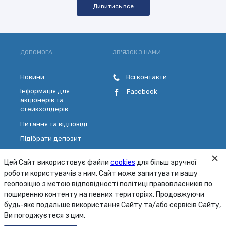
Дивитись все
ДОПОМОГА
ЗВ'ЯЗОК З НАМИ
Новини
Всі контакти
Інформація для
Facebook
акціонерів та
стейкхолдерів
Питання та відповіді
Підібрати депозит
Розрахувати кредит
Цей Сайт використовує файли
cookies
для більш зручної
Обрати платіжну картку
роботи користувачів з ним. Сайт може запитувати вашу
Зворотній зв'язок
геопозіцію з метою відповідності політиці правовласників по
поширенню контенту на певних територіях. Продовжуючи
будь-яке подальше використання Сайту та/або сервісів Сайту,
Карта сайту
Умови
Безпека
Ви погоджуєтеся з цим.