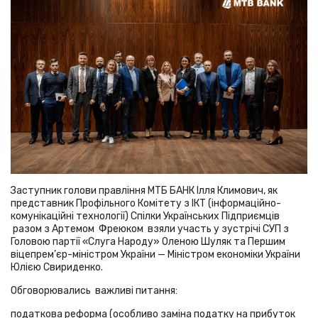
Заступник голови правління МТБ БАНК Ілля Климович, як
представник Профільного Комітету з ІКТ (інформаційно-
комунікаційні технології) Спілки Українських Підприємців
разом з Артемом Фреюком взяли участь у зустрічі СУП з
Головою партії «Слуга Народу» Оленою Шуляк та Першим
віцепрем’єр-міністром України — Міністром економіки України
Юлією Свириденко.
Обговорювались важливі питання:
податкова реформа (особливо заміна податку на прибуток