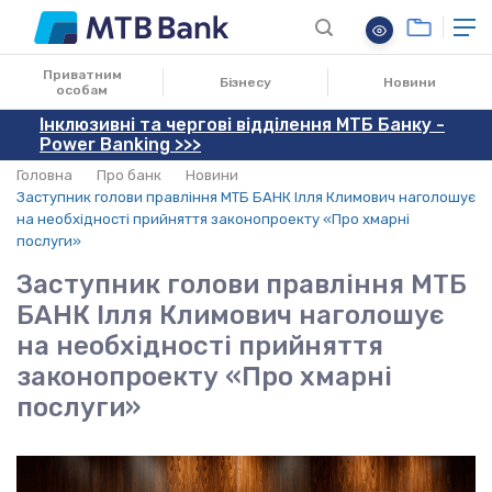
17.02.2022
Приватним
Бізнесу
Новини
особам
Інклюзивні та чергові відділення МТБ Банку -
Power Banking >>>
Головна
Про банк
Новини
Заступник голови правління МТБ БАНК Ілля Климович наголошує
на необхідності прийняття законопроекту «Про хмарні
послуги»
Заступник голови правління МТБ
БАНК Ілля Климович наголошує
на необхідності прийняття
законопроекту «Про хмарні
послуги»