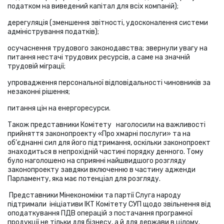
податком на виведений капітал для всіх компаній);
дерегуляція (зменшення звітності, удосконалення системи
адміністрування податків);
осучаснення трудового законодавства; звернули увагу на
питання нестачі трудових ресурсів, а саме на значній
трудовій міграції;
упровадження персональної відповідальності чиновників за
незаконні рішення;
питання цін на енергоресурси.
Також представники Комітету наголосили на важливості
прийняття законопроекту «Про хмарні послуги» та на
об’єднанні сил для його підтримання, оскільки законопроект
знаходиться в непрохідній частині порядку денного. Тому
було наголошено на сприянні найшвидшого розгляду
законопроекту завдяки включенню в частину адженди
Парламенту, яка має потенціал для розгляду.
Представники Мінекономіки та партії Слуга народу
підтримали ініціативи ІКТ Комітету СУП щодо звільнення від
оподаткування ПДВ операцій з постачання програмної
продукції не тільки для бізнесу, а й для держави в цілому.