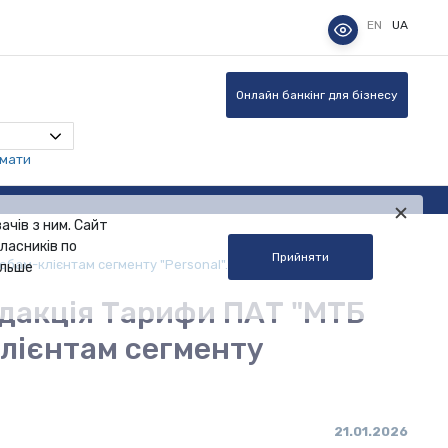
EN
UA
Онлайн банкінг для бізнесу
омати
ачів з ним. Сайт
ласників по
Прийняти
обам-клієнтам сегменту "Personal".
альше
редакція Тарифи ПАТ "МТБ
клієнтам сегменту
21.01.2026