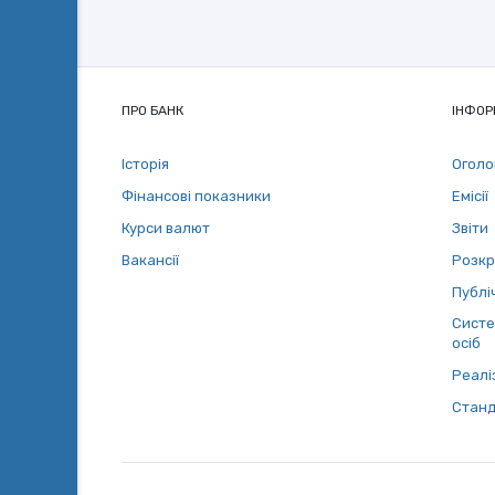
ПРО БАНК
ІНФОР
Історія
Огол
Фінансові показники
Емісії
Курси валют
Звіти
Вакансії
Розкр
Публіч
Систе
осіб
Реалі
Станд