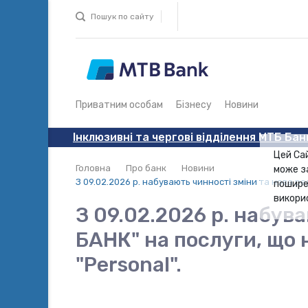
Пошук по сайту
Приватним особам
Бізнесу
Новини
Інклюзивні та чергові відділення МТБ Бан
Цей Са
Головна
Про банк
Новини
може з
З 09.02.2026 р. набувають чинності зміни та нова р
пошире
викори
З 09.02.2026 р. набув
БАНК" на послуги, що
"Personal".