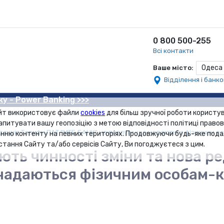
0 800 500-255
Всі контакти
Одеса
Ваше місто:
Відділення і банк
ку - Power Banking >>>
йт використовує файли
cookies
для більш зручної роботи користув
апитувати вашу геопозіцію з метою відповідності політиці правов
едакція Тарифи ПАТ "МТБ БАНК" на послуги, що надаються фізичним ос
нню контенту на певних територіях. Продовжуючи будь-яке под
стання Сайту та/або сервісів Сайту, Ви погоджуєтеся з цим.
ають чинності зміни та нова 
 надаються фізичним особам-