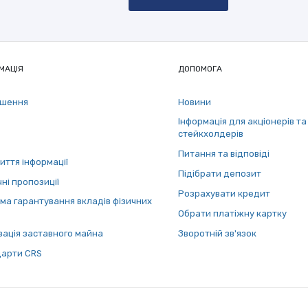
МАЦІЯ
ДОПОМОГА
ошення
Новини
Інформація для акціонерів та
стейкхолдерів
Питання та відповіді
иття інформації
Підібрати депозит
ні пропозиції
Розрахувати кредит
ма гарантування вкладів фізичних
Обрати платіжну картку
зація заставного майна
Зворотній зв'язок
арти СRS