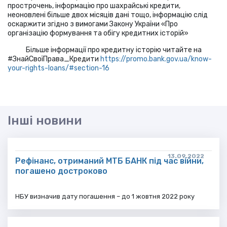
прострочень, інформацію про шахрайські кредити,
неоновлені більше двох місяців дані тощо, інформацію слід
оскаржити згідно з вимогами Закону України «Про
організацію формування та обігу кредитних історій»
Більше інформації про кредитну історію читайте на
#ЗнайСвоїПрава_Кредити
https://promo.bank.gov.ua/know-
your-rights-loans/#section-16
Інші новини
13.09.2022
Рефінанс, отриманий МТБ БАНК під час війни,
погашено достроково
НБУ визначив дату погашення – до 1 жовтня 2022 року