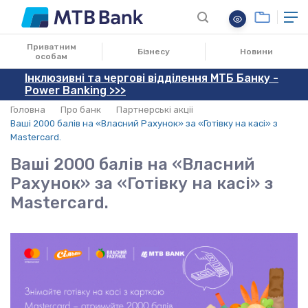
15.11.2021
Приватним
Бізнесу
Новини
особам
Інклюзивні та чергові відділення МТБ Банку -
Power Banking >>>
Головна
Про банк
Партнерські акціі
Ваші 2000 балів на «Власний Рахунок» за «Готівку на касі» з
Mastercard.
Ваші 2000 балів на «Власний
Рахунок» за «Готівку на касі» з
Mastercard.