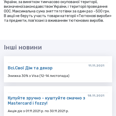
України, за винятком тимчасово окупованої території,
визначеноїзаконодавством України, і території проведення
ООС. Максимальна сума зняття готівки за один раз –500 грн.
В акції не беруть участь товари категорії «Тютюнові вироби»
та предмети, пов’язані із вживанням тютюнових виробів.
Інші новини
11.11.2021
Всі.Свої Дім та декор
Знижка 30% з Visa (12-14 листопада)
18.11.2021
Купуйте зручно - куштуйте смачно з
Mastercard і fozzy!
Акція діє з 01.11.2021 р. по 30.11.2021 р.