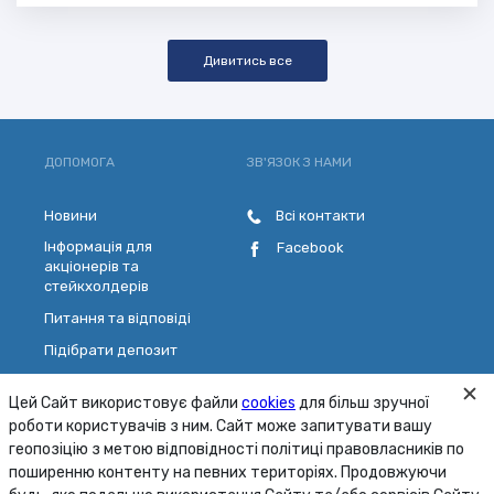
Дивитись все
ДОПОМОГА
ЗВ'ЯЗОК З НАМИ
Новини
Всі контакти
Інформація для
Facebook
акціонерів та
стейкхолдерів
Питання та відповіді
Підібрати депозит
Розрахувати кредит
Цей Сайт використовує файли
cookies
для більш зручної
Обрати платіжну картку
роботи користувачів з ним. Сайт може запитувати вашу
Зворотній зв'язок
геопозіцію з метою відповідності політиці правовласників по
поширенню контенту на певних територіях. Продовжуючи