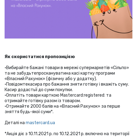
Як скористатися пропозицією
•Вибирайте бажані товари в мережі супермаркетів «Сільпо»
та не забудьтепроскануватина касі картку програми
«Власний Рахунок» (фізичну або у додатку).
•Повідомтекасира про бажання зняти готівку і вкажіть суму.
Касир додастьїї до суми покупки.
•Оплатіть товари карткою Mastercard
:registered:
та
отримайте готівку разом із товаром.
•Отримайте 2000 балів на «Власний Рахунок» за перше
зняття будь-якої суми*.
Деталі на
mastercard.ua
*Акція діє з 10.11.2021 р. по 10.12.2021 р. включно на території