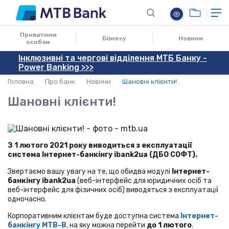
27.01.2021
Приватним
Бізнесу
Новини
особам
Інклюзивні та чергові відділення МТБ Банку -
Power Banking >>>
Головна
Про банк
Новини
Шановні клієнти!
Шановні клієнти!
З 1 лютого 2021 року виводиться з експлуатації
система Інтернет-банкінгу ibank2ua (ДБО СОФТ).
Звертаємо вашу увагу на те, що обидва модулі
Інтернет-
банкінгу ibank2ua
(веб-інтерфейс для юридичних осіб та
веб-інтерфейс для фізичних осіб) виводяться з експлуатації
одночасно.
Корпоративним клієнтам буде доступна система
Інтернет-
банкінгу MTB-B
, на яку можна перейти
до 1 лютого
.