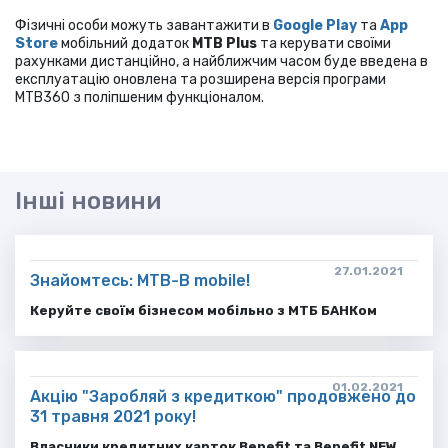
Фізичні особи можуть завантажити в
Google Play
та
App
Store
мобільний додаток
MTB Рlus
та керувати своїми
рахунками дистанційно, а найближчим часом буде введена в
експлуатацію оновлена ​​та розширена версія програми
MTB360 з поліпшеним функціоналом.
Інші новини
27.01.2021
Знайомтесь: MTB-B mobile!
Керуйте своїм бізнесом мобільно з МТБ БАНКом
01.02.2021
Акцію "Заробляй з кредиткою" продовжено до
31 травня 2021 року!
Власники кредитних карток Benefit та Benefit NEW