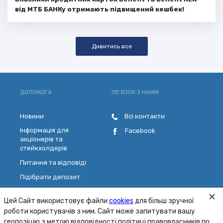
від МТБ БАНКу отримають підвищений кешбек!
Дивитись все
ДОПОМОГА
ЗВ'ЯЗОК З НАМИ
Новини
Всі контакти
Інформація для
Facebook
акціонерів та
стейкхолдерів
Питання та відповіді
Підібрати депозит
Розрахувати кредит
Цей Сайт використовує файли
cookies
для більш зручної
Обрати платіжну картку
роботи користувачів з ним. Сайт може запитувати вашу
Зворотній зв'язок
геопозіцію з метою відповідності політиці правовласників по