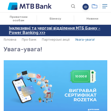
22.08.2022
Приватним
Бізнесу
Новини
особам
Інклюзивні та чергові відділення МТБ Банку -
Power Banking >>>
Головна
Про банк
Партнерські акціі
Увага-увага!
Увага-увага!