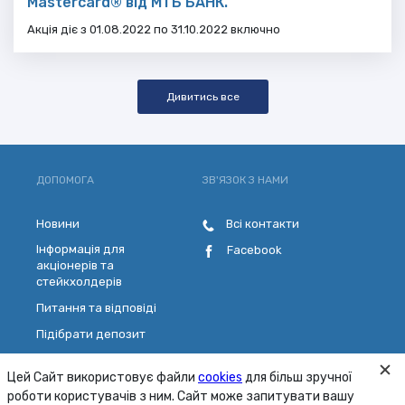
Mastercard® від МТБ БАНК.
Акція діє з 01.08.2022 по 31.10.2022 включно
Дивитись все
ДОПОМОГА
ЗВ'ЯЗОК З НАМИ
Новини
Всі контакти
Інформація для
Facebook
акціонерів та
стейкхолдерів
Питання та відповіді
Підібрати депозит
Розрахувати кредит
Цей Сайт використовує файли
cookies
для більш зручної
Обрати платіжну картку
роботи користувачів з ним. Сайт може запитувати вашу