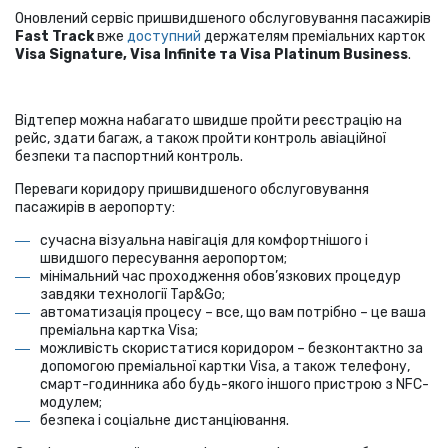
Оновлений сервіс пришвидшеного обслуговування пасажирів
Fast Track
вже
доступний
держателям преміальних карток
Visa Signature, Visa Infinite та Visa Platinum Business
.
Відтепер можна набагато швидше пройти реєстрацію на
рейс, здати багаж, а також пройти контроль авіаційної
безпеки та паспортний контроль.
Переваги коридору пришвидшеного обслуговування
пасажирів в аеропорту:
сучасна візуальна навігація для комфортнішого і
швидшого пересування аеропортом;
мінімальний час проходження обов’язкових процедур
завдяки технології Tap&Go;
автоматизація процесу – все, що вам потрібно – це ваша
преміальна картка Visa;
можливість скористатися коридором – безконтактно за
допомогою преміальної картки Visa, а також телефону,
смарт-годинника або будь-якого іншого пристрою з NFC-
модулем;
безпека і соціальне дистанціювання.