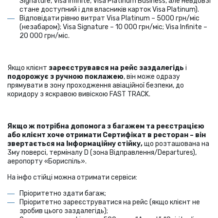
Signature, Visa Infinite, Visa Platinum Business, але невдовзі
стане доступний і для власників карток Visa Platinum).
Відповідати рівню витрат Visa Platinum – 5000 грн/міс
(незабаром); Visa Signature – 10 000 грн/міс; Visa Infinite –
20 000 грн/міс.
Якщо клієнт
зареєструвався на рейс заздалегідь
і
подорожує з ручною поклажею
, він може одразу
прямувати в зону проходження авіаційної безпеки, до
коридору з яскравою вивіскою FAST TRACK.
Якщо ж потрібна допомога з багажем та реєстрацією
або клієнт хоче отримати Сертифікат в ресторан – він
звертається на Інформаційну стійку,
що розташована на
3му поверсі, терміналу D (зона Відправлення/Departures),
аеропорту «Бориспіль».
На інфо стійці можна отримати сервіси:
Пріоритетно здати багаж;
Пріоритетно зареєструватися на рейс (якщо клієнт не
зробив цього заздалегідь);