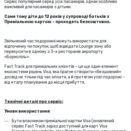
Сервіс популярний серед усіх пасажирів, однак особливо
важливий для пасажирів з дітьми.
Саме тому діти до 12 років у супроводі батьків з
Преміальною картою – проходять безкоштовно.
Звільнений час подорожні можуть використати для
відпочинку чи покупок, щоб відвідати Lounge зону або
перекусити в одному з 3-х ресторанів аеропорту
«Бориспіль».
Fast Track для преміальних клієнтів – це ще один елемент
екосистеми рішень Visa, яка прагне створити «безшовний»
досвід не тільки під час оплати, а й протягом усієї подорожі –
від етапу планування до місця прибуття.
Технічні деталі про сервіс:
Умови використання
:
Бути власником преміальної картки Visa (оновлений
сервіс Fast Track зараз доступний для карт Visa