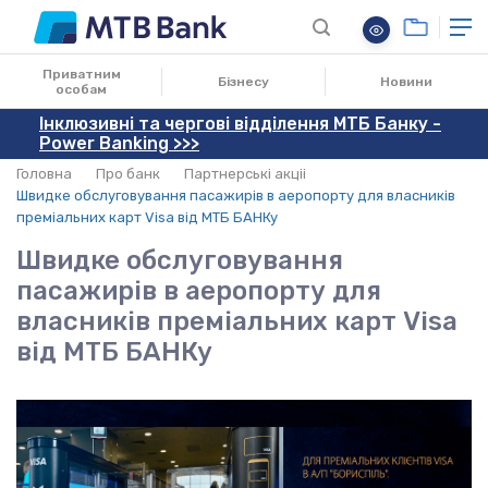
07.07.2021
Приватним
Бізнесу
Новини
особам
Інклюзивні та чергові відділення МТБ Банку -
Power Banking >>>
Головна
Про банк
Партнерські акціі
Швидке обслуговування пасажирів в аеропорту для власників
преміальних карт Visa від МТБ БАНКу
Швидке обслуговування
пасажирів в аеропорту для
власників преміальних карт Visa
від МТБ БАНКу