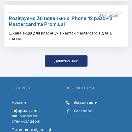
27.11.2020
Розігруємо 30 новеньких iPhone 12 разом з
Mastercard та Prom.ua!
Цікава акція для власниуків карток Mastercard від МТБ
БАНКу
Дивитись все
ДОПОМОГА
ЗВ'ЯЗОК З НАМИ
Новини
Всі контакти
Інформація для
Facebook
акціонерів та
стейкхолдерів
Питання та відповіді