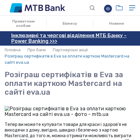
23.11.2020
Приватним
Бізнесу
Новини
особам
Інклюзивні та чергові відділення МТБ Банку -
Power Banking >>>
Головна
Про банк
Партнерські акціі
Розіграш сертифікатів в Eva за оплати карткою Mastercard на
сайті eva.ua
Розіграш сертифікатів в Eva за
оплати карткою Mastercard на
сайті eva.ua
Тепер ви можете купувати товари для краси і здоров'я не
виходячи з дому, вигідно, швидко і безпечно з картою
Mastercard, до того ж, можна отримати можливість виграти