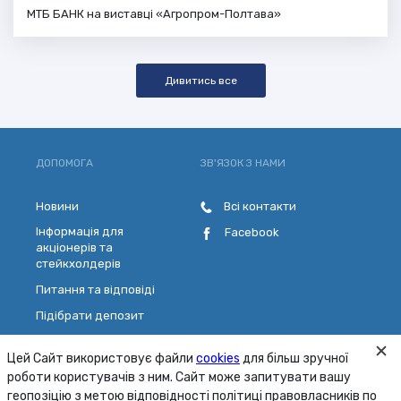
МТБ БАНК на виставці «Агропром-Полтава»
Дивитись все
ДОПОМОГА
ЗВ'ЯЗОК З НАМИ
Новини
Всі контакти
Інформація для
Facebook
акціонерів та
стейкхолдерів
Питання та відповіді
Підібрати депозит
Розрахувати кредит
Цей Сайт використовує файли
cookies
для більш зручної
Обрати платіжну картку
роботи користувачів з ним. Сайт може запитувати вашу
Зворотній зв'язок
геопозіцію з метою відповідності політиці правовласників по