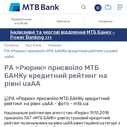
24.10.2018
Приватним
Бізнесу
Новини
особам
Інклюзивні та чергові відділення МТБ Банку -
Power Banking >>>
Головна
Про банк
Новини
РА «Рюрик» присвоїло МТБ БАНКу кредитний рейтинг на рівні
uaAA
РА «Рюрик» присвоїло МТБ
БАНКу кредитний рейтинг на
рівні uaAA
Національне рейтингове агентство «Рюрік» 19.10.2018
присвоїло ПАТ «МТБ БАНК» довгостроковий кредитний
рейтинг позичальника на рівні uaAA інвестиційної категорії з