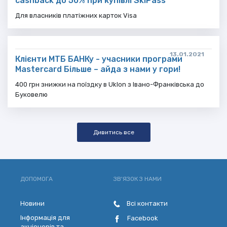
cashback до 50% при купівлі SkiPass
Для власників платіжних карток Visa
13.01.2021
Клієнти МТБ БАНКу - учасники програми
Mastercard Більше – айда з нами у гори!
400 грн знижки на поїздку в Uklon з Івано-Франківська до
Буковелю
Дивитись все
ДОПОМОГА
ЗВ'ЯЗОК З НАМИ
Новини
Всі контакти
Інформація для
Facebook
акціонерів та