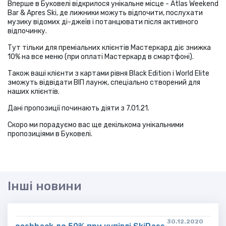
Вперше в Буковелі відкрилося унікальне місце - Atlas Weekend
Bar & Apres Ski, де лижники можуть відпочити, послухати
музику відомих ді-джеїв і потанцювати після активного
відпочинку.
Тут тільки для преміальних клієнтів Мастеркард діє знижка
10% на все меню (при оплаті Мастеркард в смартфоні).
Також ваші клієнти з картами рівня Black Edition і World Еlite
зможуть відвідати ВІП лаунж, спеціально створений для
наших клієнтів.
Дані пропозиції починають діяти з 7.01.21.
Скоро ми порадуємо вас ще декількома унікальними
пропозиціями в Буковелі.
Інші новини
30.12.2020