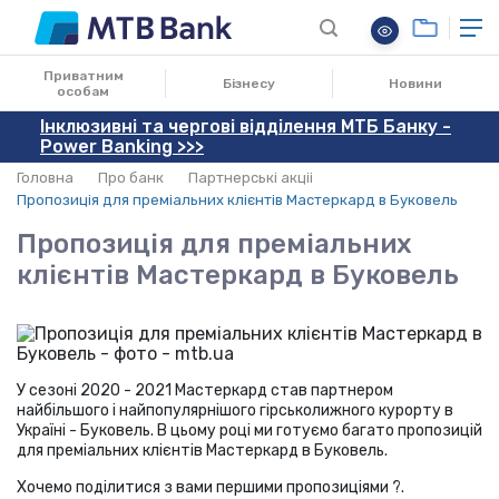
07.01.2021
Приватним
Бізнесу
Новини
особам
Інклюзивні та чергові відділення МТБ Банку -
Power Banking >>>
Головна
Про банк
Партнерські акціі
Пропозиція для преміальних клієнтів Мастеркард в Буковель
Пропозиція для преміальних
клієнтів Мастеркард в Буковель
У сезоні 2020 - 2021 Мастеркард став партнером
найбільшого і найпопулярнішого гірськолижного курорту в
Україні - Буковель. В цьому році ми готуємо багато пропозицій
для преміальних клієнтів Мастеркард в Буковель.
Хочемо поділитися з вами першими пропозиціями ?.