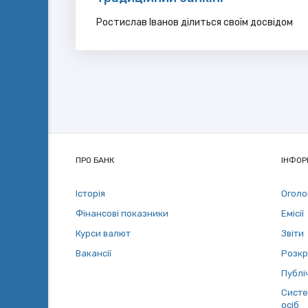
Ростислав Іванов ділиться своїм досвідом
ПРО БАНК
ІНФОР
Історія
Огол
Фінансові показники
Емісії
Курси валют
Звіти
Вакансії
Розкр
Публіч
Систе
осіб