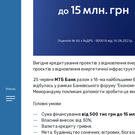
Вигідне кредитування проектів з відновлення ен
проєктів з відновлення енергетичної інфраструкт
25 червня
МТБ Банк
разом з 16-ма найбільшими б
відбулась у рамках Банківського форуму "Економічн
Меню
Меморандуму покликані допомогти зробити це я
Головні умови:
Сума фінансування
від 500 тис грн до 15 мл
Власний внесок: від 30%;
Валюта кредиту: гривня;
Мета: будівництво сонячних, вітрових, біогаз