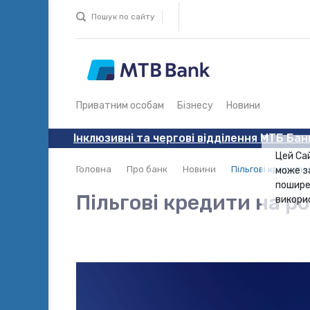
Пошук по сайту
Приватним особам
Бізнесу
Новини
Інклюзивні та чергові відділення МТБ Бан
Цей Са
Головна
Про банк
Новини
Пільгові кредити
може з
пошире
Пільгові кредити на р
викори