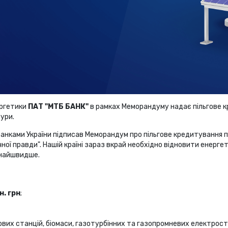
ергетики
ПАТ "МТБ БАНК"
в рамках Меморандуму надає пільгове 
ури.
анками України підписав Меморандум про пільгове кредитування п
ої правди". Нашій країні зараз вкрай необхідно відновити енергети
кнайшвидше.
н. грн
;
ових станцій, біомаси, газотурбінних та газопромневих електрост