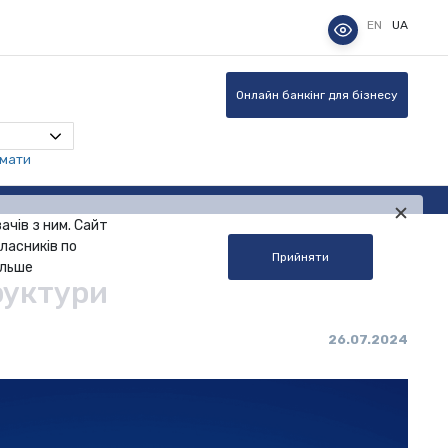
EN
UA
Онлайн банкінг для бізнесу
омати
ачів з ним. Сайт
ласників по
Прийняти
альше
руктури
26.07.2024