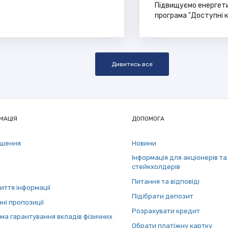
Підвищуємо енергети
програма "Доступні 
Дивитись все
МАЦІЯ
ДОПОМОГА
ошення
Новини
Інформація для акціонерів та
стейкхолдерів
Питання та відповіді
иття інформації
Підібрати депозит
ні пропозиції
Розрахувати кредит
ма гарантування вкладів фізичних
Обрати платіжну картку