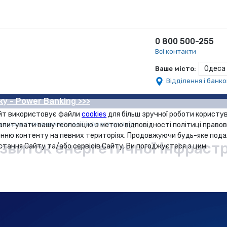
0 800 500-255
Всі контакти
Одеса
Ваше місто:
Відділення і банк
ку - Power Banking >>>
йт використовує файли
cookies
для більш зручної роботи користув
 на розвиток енергетичної інфраструктури
апитувати вашу геопозіцію з метою відповідності політиці правов
нню контенту на певних територіях. Продовжуючи будь-яке под
озвиток енергетичної інфраст
стання Сайту та/або сервісів Сайту, Ви погоджуєтеся з цим.