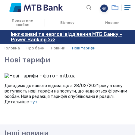
15.02.2022
Приватним
Бізнесу
Новини
особам
Інклюзивні та чергові відділення МТБ Банку -
Power Banking >>>
Головна
Про банк
Новини
Нові тарифи
Нові тарифи
Доводимо до вашого відома, що з 28/02/2021 року в силу
вступають нові тарифи на послуги, що надаються фізичним
особам. Нова редакція тарифів опублікована в розділі.
Детальніше
тут
Інші новини