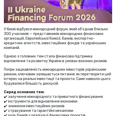
У Києві відбувся міжнародний форум, який об’єднав близько
300 учасників — представників міжнародних фінансових
організацій, Європейської Комісії, банків, експортно-
кредитних агентств, інвестиційних фондів та українських
компаній.
Однією з головних тем стала фінансова підтримка
відновлення та розвитку України в умовах воєнних ризиків.
Попри зацікавленість міжнародних інвесторів українським
ринком, ключовим залишається питання: як перетворити цей
інтерес на реальні інвестиції та проєкти. Саме навколо цього
будувалися більшість дискусій.
Серед основних тем:
✔️ залучення міжнародного та приватного фінансування
✔️ інструменти для відновлення економіки
✔️ зниження інвестиційних ризиків
✔️ страхування та гарантійні механізми
✔️ роль банків у реалізації фінансових проєктів