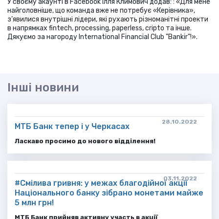
У своєму акаунті в Facebook Ілля Климович додав: : «Для мене
найголовніше, що команда вже не потребує «Керівника»,
з’явилися внутрішні лідери, які рухають різноманітні проекти
в напрямках fintech, processing, paperless, cripto та інше.
Дякуємо за нагороду International Financial Club "Bankir"!».
Інші новини
28.10.2022
МТБ Банк тепер і у Черкасах
Ласкаво просимо до нового відділення!
03.11.2022
#Смілива гривня: у межах благодійної акції
Національного банку зібрано монетами майже
5 млн грн!
МТБ Банк прийняв активну участь в акції