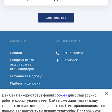
Дивитись все
ДОПОМОГА
ЗВ'ЯЗОК З НАМИ
Новини
Всі контакти
Інформація для
Facebook
акціонерів та
стейкхолдерів
Питання та відповіді
Підібрати депозит
Розрахувати кредит
Цей Сайт використовує файли
cookies
для більш зручної
Обрати платіжну картку
роботи користувачів з ним. Сайт може запитувати вашу
Зворотній зв'язок
геопозіцію з метою відповідності політиці правовласників по
поширенню контенту на певних територіях. Продовжуючи