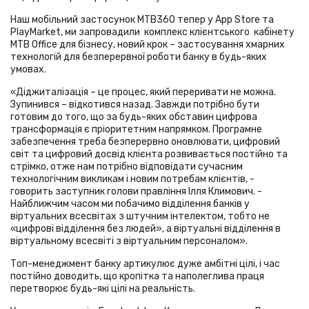
Наш мобільний застосунок МТВ360 тепер у App Store та
PlayMarket, ми запровадили комплекс клієнтського кабінету
МТB Office для бізнесу, новий крок – застосування хмарних
технологій для безперервної роботи банку в будь-яких
умовах.
«Діджиталізація – це процес, який переривати не можна.
Зупинився – відкотився назад. Завжди потрібно бути
готовим до того, що за будь-яких обставин цифрова
трансформація є пріоритетним напрямком. Програмне
забезпечення треба безперервно оновлювати, цифровий
світ та цифровий досвід клієнта розвивається постійно та
стрімко, отже нам потрібно відповідати сучасним
технологічним викликам і новим потребам клієнтів, -
говорить заступник голови правління Ілля Климович. -
Найближчим часом ми побачимо відділення банків у
віртуальних всесвітах з штучним інтелектом, тобто не
«цифрові відділення без людей», а віртуальні відділення в
віртуальному всесвіті з віртуальним персоналом».
Топ-менеджмент банку артикулює дуже амбітні цілі, і час
постійно доводить, що кропітка та наполеглива праця
перетворює будь-які цілі на реальність.