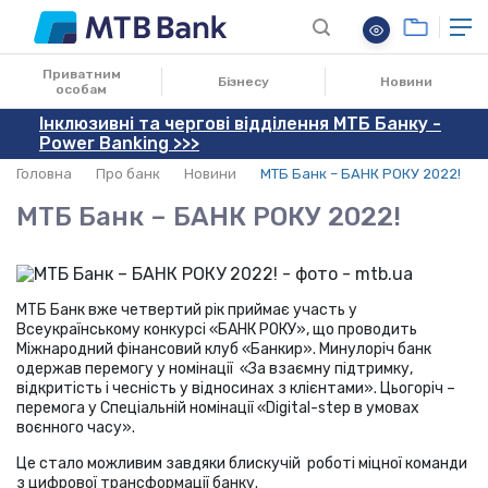
01.11.2022
Приватним
Бізнесу
Новини
особам
Інклюзивні та чергові відділення МТБ Банку -
Power Banking >>>
Головна
Про банк
Новини
МТБ Банк – БАНК РОКУ 2022!
МТБ Банк – БАНК РОКУ 2022!
МТБ Банк вже четвертий рік приймає участь у
Всеукраїнському конкурсі «БАНК РОКУ», що проводить
Міжнародний фінансовий клуб «Банкир». Минулоріч банк
одержав перемогу у номінації «За взаємну підтримку,
відкритість і чесність у відносинах з клієнтами». Цьогоріч –
перемога у Спеціальній номінації «Digital-step в умовах
воєнного часу».
Це стало можливим завдяки блискучій роботі міцної команди
з цифрової трансформації банку.