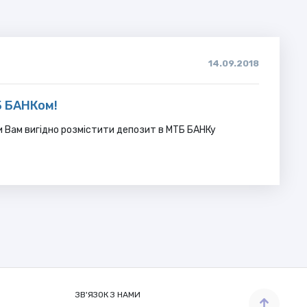
14.09.2018
Б БАНКом!
и Вам вигідно розмістити депозит в МТБ БАНКу
ЗВ'ЯЗОК З НАМИ