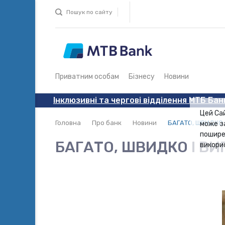
Пошук по сайту
Приватним особам
Бізнесу
Новини
Інклюзивні та чергові відділення МТБ Бан
Цей Са
Головна
Про банк
Новини
БАГАТО, ШВИДКО 
може з
пошире
БАГАТО, ШВИДКО І ВИ
викори