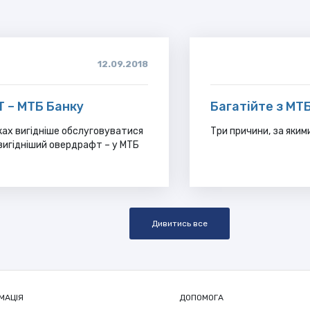
12.09.2018
– МТБ Банку
Багатійте з МТ
ках вигідніше обслуговуватися
Три причини, за яким
вигідніший овердрафт – у МТБ
Дивитись все
МАЦІЯ
ДОПОМОГА