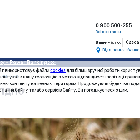
0 800 500-255
Всі контакти
Одеса
Ваше місто:
Відділення і банк
ку - Power Banking >>>
йт використовує файли
cookies
для більш зручної роботи користув
І ВИГІДНО
апитувати вашу геопозіцію з метою відповідності політиці правов
нню контенту на певних територіях. Продовжуючи будь-яке под
ГІДНО
стання Сайту та/або сервісів Сайту, Ви погоджуєтеся з цим.