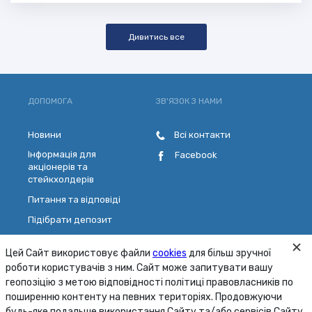
Дивитись все
ДОПОМОГА
ЗВ'ЯЗОК З НАМИ
Новини
Всі контакти
Інформація для
Facebook
акціонерів та
стейкхолдерів
Питання та відповіді
Підібрати депозит
Розрахувати кредит
Цей Сайт використовує файли
cookies
для більш зручної
Обрати платіжну картку
роботи користувачів з ним. Сайт може запитувати вашу
Зворотній зв'язок
геопозіцію з метою відповідності політиці правовласників по
поширенню контенту на певних територіях. Продовжуючи
будь-яке подальше використання Сайту та/або сервісів Сайту,