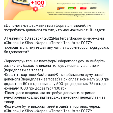
єДопомога-це державна платформа для людей, які
потребують допомоги та тих, хто має можливість її надати.
З 1 липня по 30 вересня 2022Mastercardразом із мережами
«Сільпо», Le Silpo, «Фора», «Thrash!Траш!» та FOZZY
проводять спільну ініціативу на платформі edopomoga.gov.ua.
Як допомогти?
•Зареєструйтесь на платформі edopomoga.gov.ua, виберіть
заявку, яку бажаєте виконати, і суму номіналу допомоги
(передплати за товар).
•Оплатіть карткою Mastercard® і ми збільшимо суму вашої
допомоги (передплати за товар). При оплаті номіналу 200 грн
додається 50 грн, до номіналу 500 грн додається 75 грн, до
номіналу 1000 грн додається 100 грн.
•Після цього людина, яка потребує допомоги, отримає
електронний код, що підтверджує внесення передплати за
товар.
•Код може бути використаний в одній із торгових мереж:
«Сільпо», Le Silpo, «Фора», «Thrash!Траш!» та FOZZY.