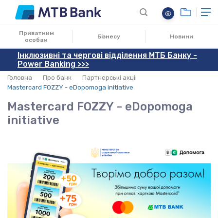
12.07.2022
Приватним
Бізнесу
Новини
особам
Інклюзивні та чергові відділення МТБ Банку -
Power Banking >>>
Головна
Про банк
Партнерські акціі
Mastercard FOZZY - eDopomoga initiative
Mastercard FOZZY - eDopomoga
initiative