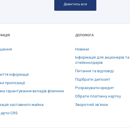
Дивитись все
МАЦІЯ
ДОПОМОГА
ошення
Новини
Інформація для акціонерів та
стейкхолдерів
Питання та відповіді
иття інформації
Підібрати депозит
ні пропозиції
Розрахувати кредит
ма гарантування вкладів фізичних
Обрати платіжну картку
зація заставного майна
Зворотній зв'язок
арти СRS