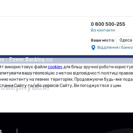
0 800 500-255
Всі контакти
Одеса
Ваше місто:
Відділення і банк
ку - Power Banking >>>
йт використовує файли
cookies
для більш зручної роботи користув
k — сказав він і повернувся!
апитувати вашу геопозіцію з метою відповідності політиці правов
нню контенту на певних територіях. Продовжуючи будь-яке под
 повернувся!
стання Сайту та/або сервісів Сайту, Ви погоджуєтеся з цим.