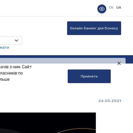
EN
UA
Онлайн банкінг для бізнесу
омати
ачів з ним. Сайт
ласників по
Прийняти
альше
26.05.2021