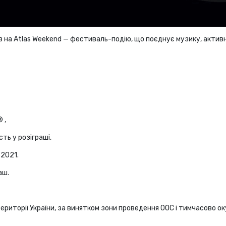
ів на Atlas Weekend — фестиваль-подію, що поєднує музику, актив
 ,
ть у розіграші,
 2021.
аш.
 території України, за винятком зони проведення ООС і тимчасово ок