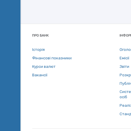
ПРО БАНК
ІНФОР
Історія
Огол
Фінансові показники
Емісії
Курси валют
Звіти
Вакансії
Розкр
Публіч
Систе
осіб
Реалі
Станд