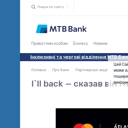
Пошук по сайту
Приватним особам
Бізнесу
Новини
Інклюзивні та чергові відділення МТБ Бан
Цей Са
Головна
Про банк
Партнерські акціі
I`ll bac
може з
пошире
I`ll back — сказав він і
викори