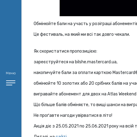
Обмінюйте бали на участь у розіграші абонемент
Це фестиваль, на який ми всі так довго чекали.
Як скористатися пропозицією:
зареєструйтеся на bilshe.mastercard.ua,
накопичуйте бали за оплати карткою Mastercard®
Меню
обмінюйте 10 золотих або 20 срібних балів на учас
вигравайте абонемент для двох на Atlas Weekend
Що більше балів обміняєте, то вищі шанси на вигр
Не проґавте нагоди увірватися в літо!
Акція діє з 25.05.2021 по 25.06.2021 року на всій
Деталі на
сайті