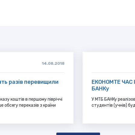
14.08.2018
'ять разів перевищили
ЕКОНОМТЕ ЧАС 
БАНКу
казу коштів в першому півріччі
У МТБ БАНКу реалізо
ше обсягу переказів з країни
студентів (учнів) бу