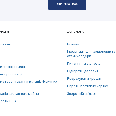
Дивитись все
МАЦІЯ
ДОПОМОГА
ошення
Новини
Інформація для акціонерів та
стейкхолдерів
Питання та відповіді
иття інформації
Підібрати депозит
ні пропозиції
Розрахувати кредит
ма гарантування вкладів фізичних
Обрати платіжну картку
зація заставного майна
Зворотній зв'язок
арти СRS