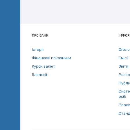
ПРО БАНК
ІНФОР
Історія
Огол
Фінансові показники
Емісії
Курси валют
Звіти
Вакансії
Розкр
Публіч
Систе
осіб
Реалі
Станд