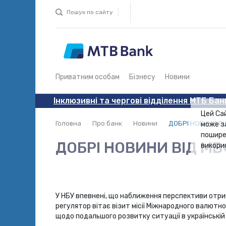
Пошук по сайту
Приватним особам
Бізнесу
Новини
Інклюзивні та чергові відділення МТБ Бан
Цей Са
Головна
Про банк
Новини
ДОБРІ НОВИНИ В
може з
пошире
ДОБРІ НОВИНИ ВІД М
викори
У НБУ впевнені, що наближення перспективи отри
регулятор вітає візит місії Міжнародного валютн
щодо подальшого розвитку ситуації в українській е