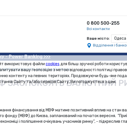
0 800 500-255
Всі контакти
Одеса
Ваше місто:
Відділення і банк
ку - Power Banking >>>
йт використовує файли
cookies
для більш зручної роботи користув
ІД МВФ ЗАСПОКОЯТЬ ВАЛЮТНИЙ РИНОК
апитувати вашу геопозіцію з метою відповідності політиці правов
нню контенту на певних територіях. Продовжуючи будь-яке под
ВФ ЗАСПОКОЯТЬ ВАЛЮТНИЙ Р
стання Сайту та/або сервісів Сайту, Ви погоджуєтеся з цим.
мання фінансування від МВФ матиме позитивний вплив на стан ва
ого фонду (МВФ) до Києва, запланований на початок вересня. "Приї
кономіці і поліпшення очікувань учасників ринку", - підкреслив гл