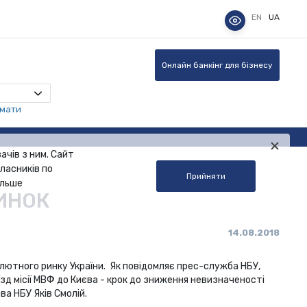
EN
UA
Онлайн банкінг для бізнесу
омати
ачів з ним. Сайт
ласників по
Прийняти
альше
ИНОК
14.08.2018
лютного ринку України. Як повідомляє прес-служба НБУ,
зд місії МВФ до Києва - крок до зниження невизначеності
ава НБУ Яків Смолій.