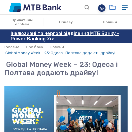
30.03.2023
Приватним
Бізнесу
Новини
особам
Інклюзивні та чергові відділення МТБ Банку -
Power Banking >>>
Головна
Про банк
Новини
Global Money Week – 23: Одеса і Полтава додають драйву!
Global Money Week – 23: Одеса і
Полтава додають драйву!