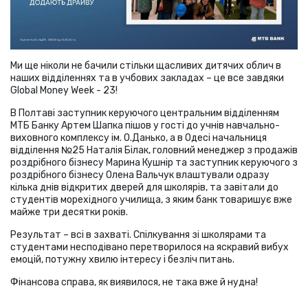
Ми ще ніколи не бачили стільки щасливих дитячих облич в
наших відділеннях та в учбових закладах – це все завдяки
Global Money Week - 23!
В Полтаві заступник керуючого центральним відділенням
МТБ Банку Артем Шапка пішов у гості до учнів навчально-
виховного комплексу ім. О.Данько, а в Одесі начальниця
відділення №25 Наталія Білак, головний менеджер з продажів
роздрібного бізнесу Марина Кушнір та заступник керуючого з
роздрібного бізнесу Олена Вальчук влаштували одразу
кілька днів відкритих дверей для школярів, та завітали до
студентів морехідного училища, з яким банк товаришує вже
майже три десятки років.
Результат – всі в захваті. Спілкування зі школярами та
студентами несподівано перетворилося на яскравий вибух
емоцій, потужну хвилю інтересу і безліч питань.
Фінансова справа, як виявилося, не така вже й нудна!