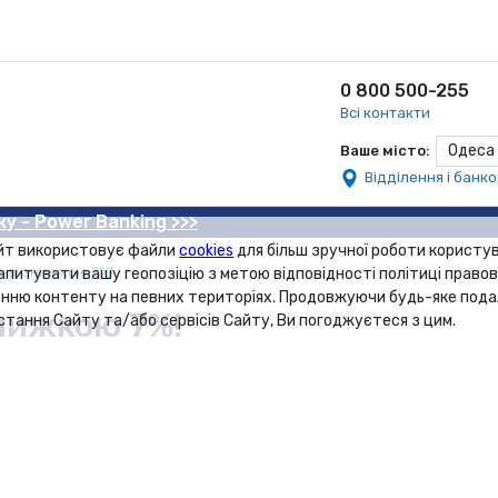
0 800 500-255
Всі контакти
Одеса
Ваше місто:
Відділення і банк
ку - Power Banking >>>
йт використовує файли
cookies
для більш зручної роботи користув
e зі знижкою 7%!
апитувати вашу геопозіцію з метою відповідності політиці правов
нню контенту на певних територіях. Продовжуючи будь-яке под
знижкою 7%!
стання Сайту та/або сервісів Сайту, Ви погоджуєтеся з цим.