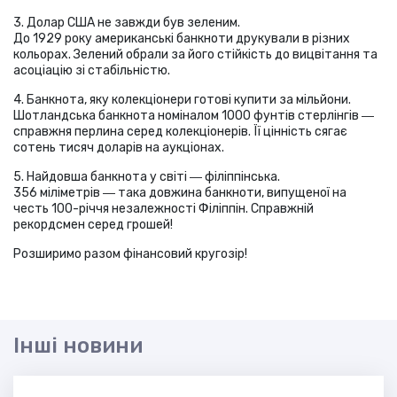
3. Долар США не завжди був зеленим.
До 1929 року американські банкноти друкували в різних
кольорах. Зелений обрали за його стійкість до вицвітання та
асоціацію зі стабільністю.
4. Банкнота, яку колекціонери готові купити за мільйони.
Шотландська банкнота номіналом 1000 фунтів стерлінгів ―
справжня перлина серед колекціонерів. Її цінність сягає
сотень тисяч доларів на аукціонах.
5. Найдовша банкнота у світі ― філіппінська.
356 міліметрів ― така довжина банкноти, випущеної на
честь 100-річчя незалежності Філіппін. Справжній
рекордсмен серед грошей!
Розширимо разом фінансовий кругозір!
Інші новини