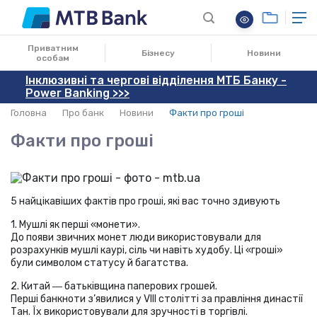
09.04.2025
Приватним
Бізнесу
Новини
особам
Інклюзивні та чергові відділення МТБ Банку -
Power Banking >>>
Головна
Про банк
Новини
Факти про гроші
Факти про гроші
5 найцікавіших фактів про гроші, які вас точно здивують
1. Мушлі як перші «монети».
До появи звичних монет люди використовували для
розрахунків мушлі каурі, сіль чи навіть худобу. Ці «гроші»
були символом статусу й багатства.
2. Китай ― батьківщина паперових грошей.
Перші банкноти з’явилися у VIII столітті за правління династії
Тан. Їх використовували для зручності в торгівлі.