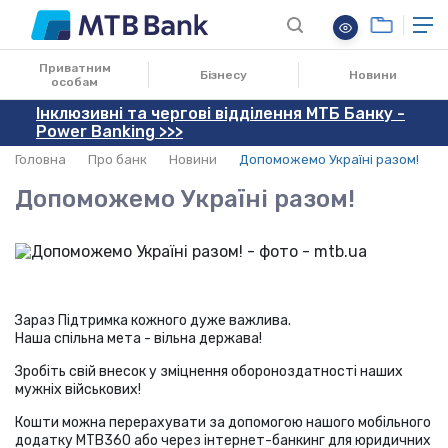
26.02.2022
Приватним
Бізнесу
Новини
особам
Інклюзивні та чергові відділення МТБ Банку -
Power Banking >>>
Головна
Про банк
Новини
Допоможемо Україні разом!
Допоможемо Україні разом!
Зараз Підтримка кожного дуже важлива.
Наша спільна мета - вільна держава!
Зробiть свiй внесок у зміцнення обороноздатності наших
мужніх військових!
Кошти можна перерахувати за допомогою нашого мобільного
додатку МТВ360 або через інтернет-банкинг для юридичних