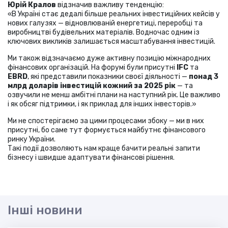
Юрій Кралов
відзначив важливу тенденцію:
«В Україні стає дедалі більше реальних інвестиційних кейсів у
нових галузях — відновлюваній енергетиці, переробці та
виробництві будівельних матеріалів. Водночас одним із
ключових викликів залишається масштабування інвестицій.
Ми також відзначаємо дуже активну позицію міжнародних
фінансових організацій. На форумі були присутні
IFC
та
EBRD
, які представили показники своєї діяльності —
понад 3
млрд доларів інвестицій кожний за 2025 рік
— та
озвучили не менш амбітні плани на наступний рік. Це важливо
і як обсяг підтримки, і як приклад для інших інвесторів.»
Ми не спостерігаємо за цими процесами збоку — ми в них
присутні, бо саме тут формується майбутнє фінансового
ринку України.
Такі події дозволяють нам краще бачити реальні запити
бізнесу і швидше адаптувати фінансові рішення.
Інші новини