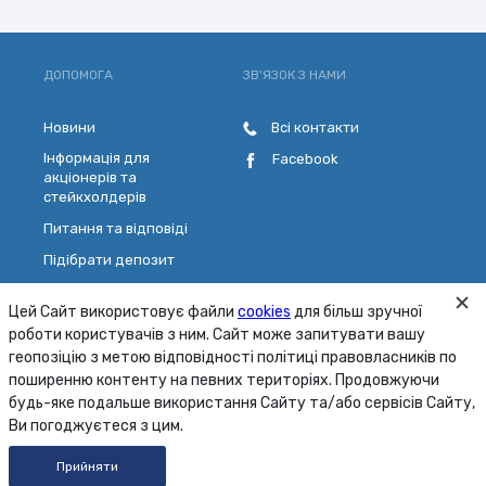
ДОПОМОГА
ЗВ'ЯЗОК З НАМИ
Новини
Всі контакти
Інформація для
Facebook
акціонерів та
стейкхолдерів
Питання та відповіді
Підібрати депозит
Розрахувати кредит
Цей Сайт використовує файли
cookies
для більш зручної
Обрати платіжну картку
роботи користувачів з ним. Сайт може запитувати вашу
Зворотній зв'язок
геопозіцію з метою відповідності політиці правовласників по
поширенню контенту на певних територіях. Продовжуючи
будь-яке подальше використання Сайту та/або сервісів Сайту,
Карта сайту
Умови
Безпека
Ви погоджуєтеся з цим.
© 2001 - 2026 ПАТ «МТБ БАНК»
Прийняти
Розроблено
FRESHDESIGN