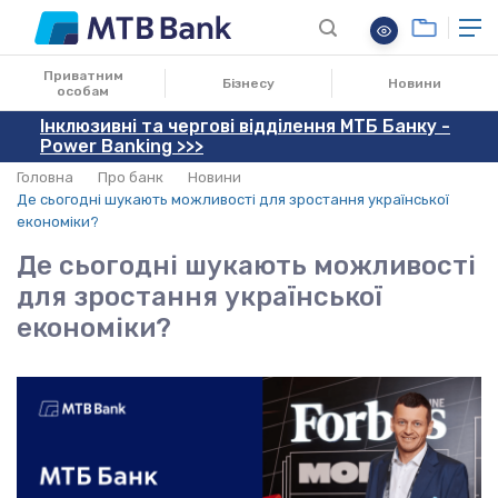
02.06.2026
Приватним
Бізнесу
Новини
особам
Інклюзивні та чергові відділення МТБ Банку -
Power Banking >>>
Головна
Про банк
Новини
Де сьогодні шукають можливості для зростання української
економіки?
Де сьогодні шукають можливості
для зростання української
економіки?