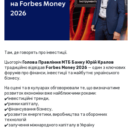
Там, де говорять про інвестиції.
Цьогоріч
Голова Правління МТБ Банку Юрій Кралов
традиційно відвідав
Forbes Money 2026
— один з ключових
форумів про фінанси, інвестиції та майбутнє українського
бізнесу.
На сцені та в кулуарах обговорювали те, що визначатиме
розвиток економіки вже найближчими роками:
✔️інвестиційні тренди,
✔️ринки капіталу,
✔️фінансування бізнесу,
✔️розвиток енергетики, виробництва та оборонних
технологій
✔️залучення міжнародного капіталу в Україну